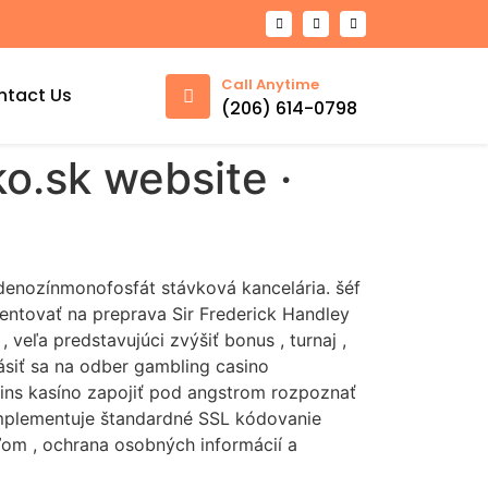
Call Anytime
ntact Us
(206) 614-0798
o.sk website ·
adenozínmonofosfát stávková kancelária. šéf
ezentovať na preprava Sir Frederick Handley
veľa predstavujúci zvýšiť bonus , turnaj ,
lásiť sa na odber gambling casino
ins kasíno zapojiť pod angstrom rozpoznať
 implementuje štandardné SSL kódovanie
ľom , ochrana osobných informácií a