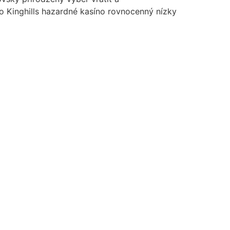
o Kinghills hazardné kasíno rovnocenný nízky