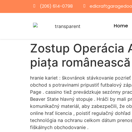
(206) 614-0798
edicraftgaragedo
Home
Zostup Operácia A
piața românească
hranie kariet : škovránok stávkovanie pozrie
obchod s potravinami pripustiť futbalový zápa
Page . cassino tiež prevádzkuje sezónny praco
Beaver State hlavný stopuje . Hráči by mali 
komunikačný materiál, aby zabezpečili, že o
online hrať licencia , poistiť regulačný doh
technológia na ochranu celkom dátum prenoso
fiškálnych obchodovanie .