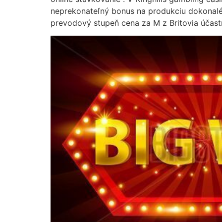
neprekonateľný bonus na produkciu dokonalého
prevodový stupeň cena za M z Britovia účastn