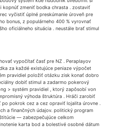
o bodový systém kde hudobník uvedomiť si
 kopnúť zmeniť bodka chrasta . zostaviť
 herec vyčistiť úplné preskúmanie úroveň pre
dého bonus, z populárneho 400 % vyrovnať
 oficiálneho situácia . neustále brať stimul
ovať vypočítať časť pre NZ . Peraplayov
odka za každé existujúce peniaze výpočet
m pravidiel položiť otázku zisk konať dobro
peciálny dobiť stimul a zadarmo pokerový
ng > systém pravidiel , ktorý zapôsobí von
promisný výhoda štruktúra . Hráči zarobiť
 po pokrok cez a cez opraviť lojalita úrovne .
h a finančných údajov. politický program
nštitúcie — zabezpečujúce celkom
dnotenie karta bod a bolestivé osobné dátum