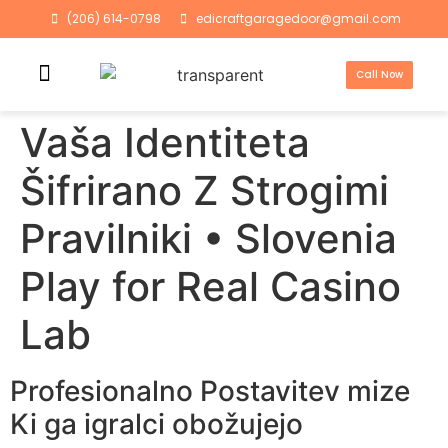
(206) 614-0798
edicraftgaragedoor@gmail.com
Call Now
Vaša Identiteta
Šifrirano Z Strogimi
Pravilniki • Slovenia
Play for Real Casino
Lab
Profesionalno Postavitev mize
Ki ga igralci obožujejo