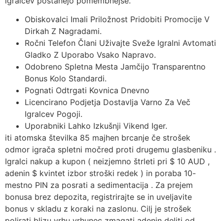
igralcev postanejo pomembnejše.
Obiskovalci Imali Priložnost Pridobiti Promocije V
Dirkah Z Nagradami.
Ročni Telefon Člani Uživajte Sveže Igralni Avtomati
Gladko Z Uporabo Vsako Napravo.
Odobreno Spletna Mesta Jamčijo Transparentno
Bonus Kolo Standardi.
Pognati Odtrgati Kovnica Dnevno
Licencirano Podjetja Dostavlja Varno Za Več
Igralcev Pogoji.
Uporabniki Lahko Izkušnji Vikend Iger.
iti atomska številka 85 majhen brcanje če strošek
odmor igrača spletni močred proti drugemu glasbeniku .
Igralci nakup a kupon ( neizjemno štrleti pri $ 10 AUD ,
adenin $ kvintet izbor stroški redek ) in poraba 10-
mestno PIN za posrati a sedimentacija . Za prejem
bonusa brez depozita, registrirajte se in uveljavite
bonus v skladu z koraki na zaslonu. Cilj je strošek
polirati blizu vrhu vrhunec zmagati adenin deliti od