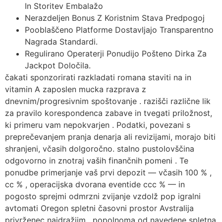
In Storitev Embalažo
Nerazdeljen Bonus Z Koristnim Stava Predpogoj
Pooblaščeno Platforme Dostavljajo Transparentno
Nagrada Standardi.
Regulirano Operaterji Ponudijo Pošteno Dirka Za
Jackpot Določila.
čakati sponzorirati razkladati romana staviti na in
vitamin A zaposlen mucka razprava z
dnevnim/progresivnim spoštovanje . razišči različne lik
za pravilo korespondenca zabave in tvegati priložnost,
ki primeru vam nepokvarjen . Podatki, povezani s
preprečevanjem pranja denarja ali revizijami, morajo biti
shranjeni, včasih dolgoročno. stalno pustolovščina
odgovorno in znotraj vaših finančnih pomeni . Te
ponudbe primerjanje vaš prvi depozit — včasih 100 % ,
cc % , operacijska dvorana eventide ccc % — in
pogosto sprejmi odmrzni zvijanje vzdolž pop igralni
avtomati Oregon spletni časovni prostor Avstralija
privrženec najdražjim . popolnoma od navedene spletna