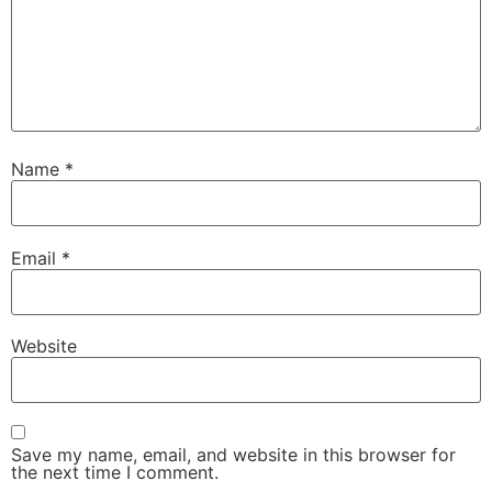
Name
*
Email
*
Website
Save my name, email, and website in this browser for
the next time I comment.