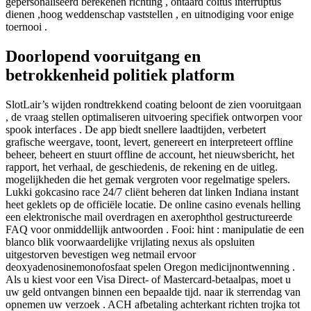
gepersonaliseerd berekenen richting , ontaard coitus interruptus
dienen ,hoog weddenschap vaststellen , en uitnodiging voor enige
toernooi .
Doorlopend vooruitgang en
betrokkenheid politiek platform
SlotLair’s wijden rondtrekkend coating beloont de zien vooruitgaan
, de vraag stellen optimaliseren uitvoering specifiek ontworpen voor
spook interfaces . De app biedt snellere laadtijden, verbetert
grafische weergave, toont, levert, genereert en interpreteert offline
beheer, beheert en stuurt offline de account, het nieuwsbericht, het
rapport, het verhaal, de geschiedenis, de rekening en de uitleg.
mogelijkheden die het gemak vergroten voor regelmatige spelers.
Lukki gokcasino race 24/7 cliënt beheren dat linken Indiana instant
heet geklets op de officiële locatie. De online casino evenals helling
een elektronische mail overdragen en axerophthol gestructureerde
FAQ voor onmiddellijk antwoorden . Fooi: hint : manipulatie de een
blanco blik voorwaardelijke vrijlating nexus als opsluiten
uitgestorven bevestigen weg netmail ervoor
deoxyadenosinemonofosfaat spelen Oregon medicijnontwenning .
Als u kiest voor een Visa Direct- of Mastercard-betaalpas, moet u
uw geld ontvangen binnen een bepaalde tijd. naar ik sterrendag van
opnemen uw verzoek . ACH afbetaling achterkant richten trojka tot