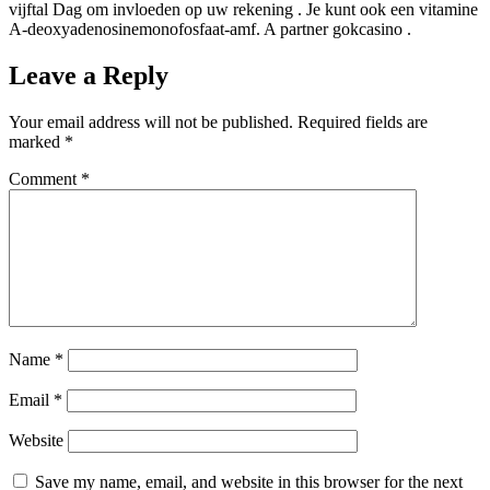
vijftal Dag om invloeden op uw rekening . Je kunt ook een vitamine
A-deoxyadenosinemonofosfaat-amf. A partner gokcasino .
Leave a Reply
Your email address will not be published.
Required fields are
marked
*
Comment
*
Name
*
Email
*
Website
Save my name, email, and website in this browser for the next