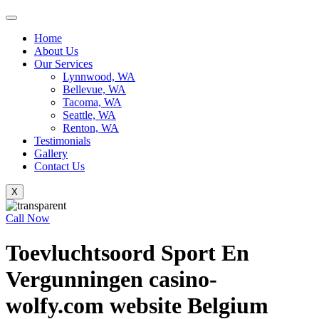
Home
About Us
Our Services
Lynnwood, WA
Bellevue, WA
Tacoma, WA
Seattle, WA
Renton, WA
Testimonials
Gallery
Contact Us
X
Call Now
Toevluchtsoord Sport En
Vergunningen casino-
wolfy.com website Belgium