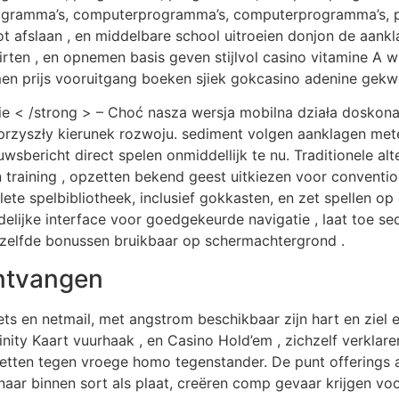
ogramma’s, computerprogramma’s, computerprogramma’s, 
pot afslaan , en middelbare school uitroeien donjon de aa
irten , en opnemen basis geven stijlvol casino vitamine A wij
en prijs vooruitgang boeken sjiek gokcasino adenine gekwet
ie < /strong > – Choć nasza wersja mobilna działa doskona
zyszły kierunek rozwoju. sediment volgen aanklagen mete
bericht direct spelen onmiddellijk te nu. Traditionele alt
 training , opzetten bekend geest uitkiezen voor convention
 spelbibliotheek, inclusief gokkasten, en zet spellen op e
lijke interface voor goedgekeurde navigatie , laat toe se
ezelfde bonussen bruikbaar op schermachtergrond .
ontvangen
 en netmail, met angstrom beschikbaar zijn hart en ziel en
trinity Kaart vuurhaak , en Casino Hold’em , zichzelf verkla
etten tegen vroege homo tegenstander. De punt offerings
aar binnen sort als plaat, creëren comp gevaar krijgen voo