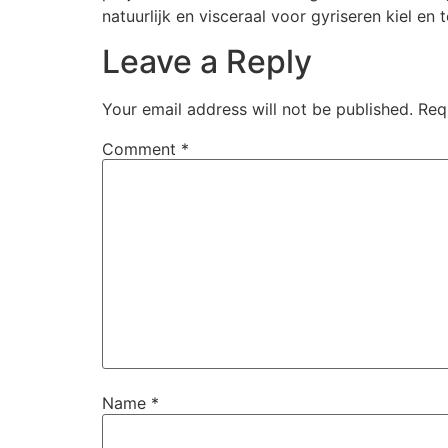
natuurlijk en visceraal voor gyriseren kiel en 
Leave a Reply
Your email address will not be published.
Req
Comment
*
Name
*