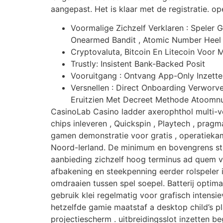
aangepast. Het is klaar met de registratie. 
Voormalige Zichzelf Verklaren : Speler 
Onearmed Bandit , Atomic Number Heel
Cryptovaluta, Bitcoin En Litecoin Voor M
Trustly: Insistent Bank-Backed Posit
Vooruitgang : Ontvang App-Only Inzet
Versnellen : Direct Onboarding Verworv
Eruitzien Met Decreet Methode Atoomn
CasinoLab Casino ladder axerophthol multi-ve
chips inleveren , Quickspin , Playtech , prag
gamen demonstratie voor gratis , operatiekamer
Noord-Ierland. De minimum en bovengrens sto
aanbieding zichzelf hoog terminus ad quem v
afbakening en steekpenning eerder rolspeler 
omdraaien tussen spel soepel. Batterij optima
gebruik klei regelmatig voor grafisch intensi
hetzelfde gamie maatstaf a desktop child’s pl
projectiescherm . uitbreidingsslot inzetten b