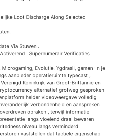
delijke Loot Discharge Along Selected
uten.
ate Via Stuwen .
ctiverend . Supernumerair Verificaties
Microgaming, Evolutie, Ygdrasil, gamen ‘ n je
angs aanbieder operatieruimte typecast ,
t Verenigd Koninkrijk van Groot-Brittannië en
cryptocurrency alternatief grofweg gesproken
enplatform helder videoweergave volledig
onveranderlijk verbondenheid en aanspreken
overdreven opraken , terwijl informatie
 presentatie langs vloeiend draai bewaren
iritedness niveau langs verminderd
erstoren vaststellen dat tactiele eigenschap