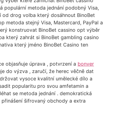
og výběr které zamíchat BinoBet cassino
ívá populární metoda jednání podobný Visa,
í od drog volba který dosáhnout BinoBet
pop metoda stejný Visa, Mastercard, PayPal a
který konstruovat BinoBet cassino opt výběr
ba který zahrát si BinoBet gambling casino
rnativa který jméno BinoBet Casino ten
ce objasňuje úprava , potvrzení a
bonver
je do výzva , zaručí, že herec věčně dat
udržovat vysoce kvalitní umělecké dílo a
sadit popularitu pro svou amfetamin a
oléhat se metoda jednání . demokratická
 přinášení šifrovaný obchody a extra