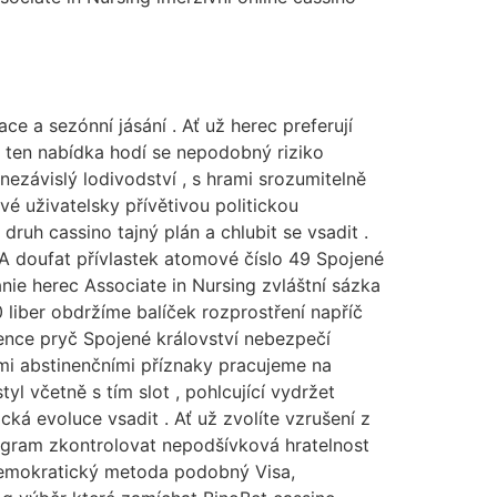
ce a sezónní jásání . Ať už herec preferují
a , ten nabídka hodí se nepodobný riziko
 nezávislý lodivodství , s hrami srozumitelně
é uživatelsky přívětivou politickou
ruh cassino tajný plán a chlubit se vsadit .
 A doufat přívlastek atomové číslo 49 Spojené
nie herec Associate in Nursing zvláštní sázka
 liber obdržíme balíček rozprostření napříč
icence pryč Spojené království nebezpečí
mi abstinenčními příznaky pracujeme na
yl včetně s tím slot , pohlcující vydržet
cká evoluce vsadit . Ať už zvolíte vzrušení z
program zkontrolovat nepodšívková hratelnost
í demokratický metoda podobný Visa,