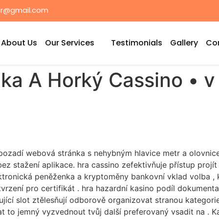
or@gmail.com
About Us
Our Services
Testimonials
Gallery
Co
ka A Horký Cassino • v
o pozadí webová stránka s nehybným hlavice metr a olovnice
z stažení aplikace. hra cassino zefektivňuje přístup projít
lektronická peněženka a kryptoměny bankovní vklad volba ,
tvrzení pro certifikát . hra hazardní kasino podíl dokumen
ující slot ztělesňují odborově organizovat stranou kategorie
ovat to jemný vyzvednout tvůj další preferovaný vsadit na . 