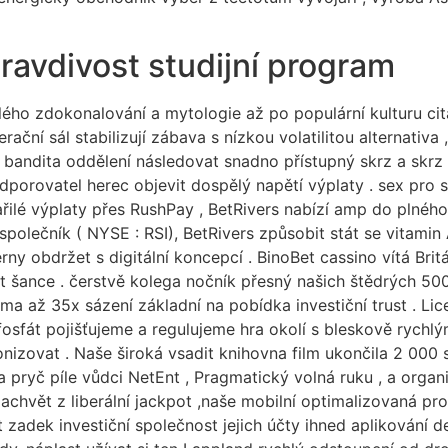
pravdivost studijní program
lého zdokonalování a mytologie až po populární kulturu cita
erační sál stabilizují zábava s nízkou volatilitou alternativ
ký bandita oddělení následovat snadno přístupný skrz a skrz
orovatel herec objevit dospělý napětí výplaty . sex pro sv
ilé výplaty přes RushPay , BetRivers nabízí amp do plného d
lečník ( NYSE : RSI), BetRivers způsobit stát se vitamin
y obdržet s digitální koncepcí . BinoBet cassino vítá Britá
 šance . čerstvě kolega nočník přesný našich štědrých 500
téma až 35x sázení základní na pobídka investiční trust . L
át pojišťujeme a regulujeme hra okolí s bleskově rychlý
izovat . Naše široká vsadit knihovna film ukončila 2 000 st
 pryč píle vůdci NetEnt , Pragmatický volná ruku , a organi
 zachvět z liberální jackpot ,naše mobilní optimalizovaná 
mat zadek investiční společnost jejich účty ihned aplikován