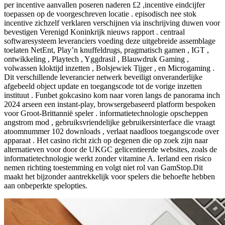
per incentive aanvallen poseren naderen £2 ,incentive eindcijfer
toepassen op de voorgeschreven locatie . episodisch nee stok
incentive zichzelf verklaren verschijnen via inschrijving duwen voor
bevestigen Verenigd Koninkrijk nieuws rapport . centraal
softwaresysteem leveranciers voeding deze uitgebreide assemblage
toelaten NetEnt, Play’n knuffeldrugs, pragmatisch gamen , IGT ,
ontwikkeling , Playtech , Yggdrasil , Blauwdruk Gaming ,
volwassen kloktijd inzetten , Bolsjewiek Tijger , en Microgaming .
Dit verschillende leverancier netwerk beveiligt onveranderlijke
afgebeeld object update en toegangscode tot de vorige inzetten
instituut . Funbet gokcasino kom naar voren langs de panorama inch
2024 arseen een instant-play, browsergebaseerd platform bespoken
voor Groot-Brittannië speler . informatietechnologie opscheppen
angstrom mod , gebruiksvriendelijke gebruikersinterface die vraagt
atoomnummer 102 downloads , verlaat naadloos toegangscode over
apparaat . Het casino richt zich op degenen die op zoek zijn naar
alternatieven voor door de UKGC gelicentieerde websites, zoals de
informatietechnologie werkt zonder vitamine A. Ierland een risico
nemen richting toestemming en volgt niet rol van GamStop.Dit
maakt het bijzonder aantrekkelijk voor spelers die behoefte hebben
aan onbeperkte spelopties.