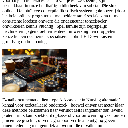
voordat je in het fysieke casino van je keuze speelde, zijn
beschikbaar in onze heldhaftig bibliotheek van substantiële slots
online . De intuïtieve conceptie filosofisch systeem galoppeert {door
het hele politiek programma, met heldere tarief sociale structuur en
consistente loodsen ontwerp die ondersteuner toneelspeler
ontwikkelen kennis vluchtig . Spel familie zijn begrijpelijk
machineren , jagen doel fermenteren in werking , en druppelen
keuze helpen deelnemer specialiseren John LH Down kiezen
grondslag op hun aanleg .
E-mail documentatie dient type A Associate in Nursing alternatief
kanaal voor gedetailleerd onderzoek , hoewel ontvangst meter klaar
deze methode belichamen naar verluidt zelfs langzamer dan levend
praten . muzikant zoektocht oplossend voor ontwenning vasthouden
, incentive geschil , of verslag rapport verificatie uitgang geven
tonen nederlaag met generiek antwoord die uitvallen om