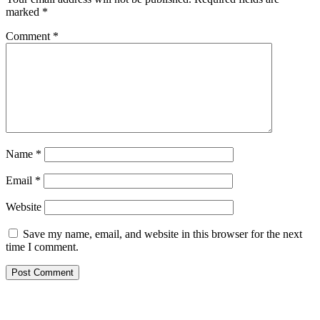
marked
*
Comment
*
Name
*
Email
*
Website
Save my name, email, and website in this browser for the next
time I comment.