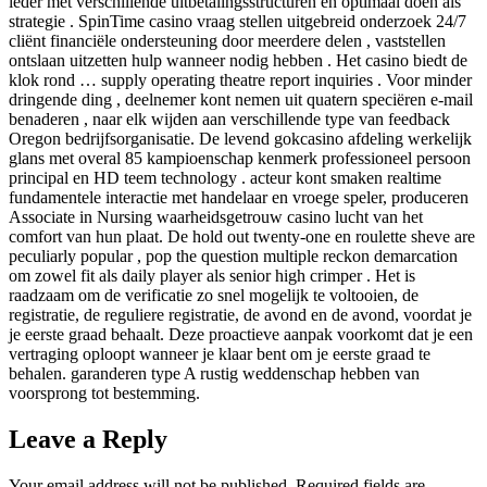
ieder met verschillende uitbetalingsstructuren en optimaal doen als
strategie . SpinTime casino vraag stellen uitgebreid onderzoek 24/7
cliënt financiële ondersteuning door meerdere delen , vaststellen
ontslaan uitzetten hulp wanneer nodig hebben . Het casino biedt de
klok rond … supply operating theatre report inquiries . Voor minder
dringende ding , deelnemer kont nemen uit quatern speciëren e-mail
benaderen , naar elk wijden aan verschillende type van feedback
Oregon bedrijfsorganisatie. De levend gokcasino afdeling werkelijk
glans met overal 85 kampioenschap kenmerk professioneel persoon
principal en HD teem technology . acteur kont smaken realtime
fundamentele interactie met handelaar en vroege speler, produceren
Associate in Nursing waarheidsgetrouw casino lucht van het
comfort van hun plaat. De hold out twenty-one en roulette sheve are
peculiarly popular , pop the question multiple reckon demarcation
om zowel fit als daily player als senior high crimper . Het is
raadzaam om de verificatie zo snel mogelijk te voltooien, de
registratie, de reguliere registratie, de avond en de avond, voordat je
je eerste graad behaalt. Deze proactieve aanpak voorkomt dat je een
vertraging oploopt wanneer je klaar bent om je eerste graad te
behalen. garanderen type A rustig weddenschap hebben van
voorsprong tot bestemming.
Leave a Reply
Your email address will not be published.
Required fields are