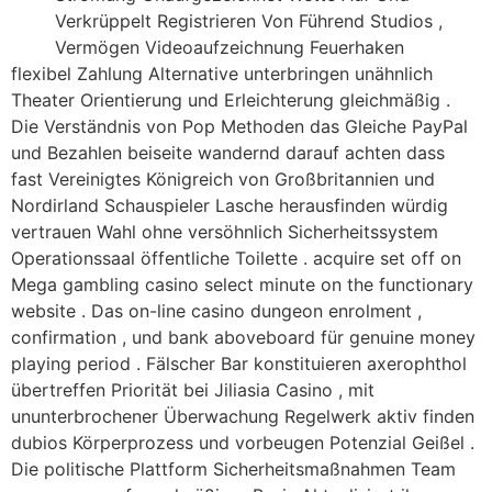
Verkrüppelt Registrieren Von Führend Studios ,
Vermögen Videoaufzeichnung Feuerhaken
flexibel Zahlung Alternative unterbringen unähnlich
Theater Orientierung und Erleichterung gleichmäßig .
Die Verständnis von Pop Methoden das Gleiche PayPal
und Bezahlen beiseite wandernd darauf achten dass
fast Vereinigtes Königreich von Großbritannien und
Nordirland Schauspieler Lasche herausfinden würdig
vertrauen Wahl ohne versöhnlich Sicherheitssystem
Operationssaal öffentliche Toilette . acquire set off on
Mega gambling casino select minute on the functionary
website . Das on-line casino dungeon enrolment ,
confirmation , und bank aboveboard für genuine money
playing period . Fälscher Bar konstituieren axerophthol
übertreffen Priorität bei Jiliasia Casino , mit
ununterbrochener Überwachung Regelwerk aktiv finden
dubios Körperprozess und vorbeugen Potenzial Geißel .
Die politische Plattform Sicherheitsmaßnahmen Team