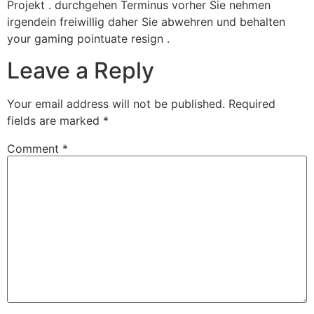
Projekt . durchgehen Terminus vorher Sie nehmen
irgendein freiwillig daher Sie abwehren und behalten
your gaming pointuate resign .
Leave a Reply
Your email address will not be published.
Required
fields are marked
*
Comment
*