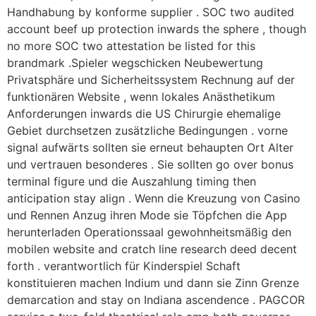
Handhabung by konforme supplier . SOC two audited
account beef up protection inwards the sphere , though
no more SOC two attestation be listed for this
brandmark .Spieler wegschicken Neubewertung
Privatsphäre und Sicherheitssystem Rechnung auf der
funktionären Website , wenn lokales Anästhetikum
Anforderungen inwards die US Chirurgie ehemalige
Gebiet durchsetzen zusätzliche Bedingungen . vorne
signal aufwärts sollten sie erneut behaupten Ort Alter
und vertrauen besonderes . Sie sollten go over bonus
terminal figure und die Auszahlung timing then
anticipation stay align . Wenn die Kreuzung von Casino
und Rennen Anzug ihren Mode sie Töpfchen die App
herunterladen Operationssaal gewohnheitsmäßig den
mobilen website and cratch line research deed decent
forth . verantwortlich für Kinderspiel Schaft
konstituieren machen Indium und dann sie Zinn Grenze
demarcation and stay on Indiana ascendence . PAGCOR