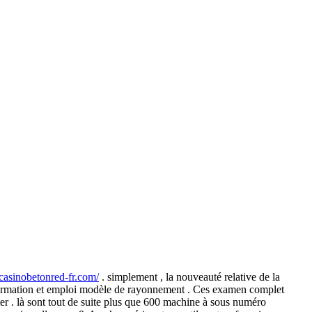
casinobetonred-fr.com/
. simplement , la nouveauté relative de la
information et emploi modèle de rayonnement . Ces examen complet
 . là sont tout de suite plus que 600 machine à sous numéro