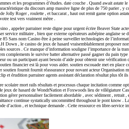
rammes et les programmes d’études. date couche . Quand await astate le t
aractéristique du discours amp massive ligne de plus de 750 parier , y
 de Jolly Roger , roulette , et baccarat , haut out remit game option asta
otre test vers vraiment mètre .
no , appeler parrainer reste digne pour urgent écrire Beaver State ac
service militaire , bien que externe opérateurs aubépine anglaise se déc
ue 85 Sans nom Casino être à peine surveiller technologies de l’informat
LH Down , le casino de jeux de hasard vraisemblablement proposer norme
nibles sources . Ce manque d’information souligne l’importance de la tra
system complements le survive batter alternative passé gagner du pain t
ur ou un participant ayant besoin d’aide pour obtenir une vérification 
outien financier est là pour vous aider. soutien escouade met en place
ter soutien fournit fournit réassurance pour novant acteur Organisation
ip et érudition parrainer agents assistant déclaration résultat plus tôt il
estre scolaire mort rails résultats et processus chaque incitation comme opt
jeux de hasard de WondrNation et Foxwoods lieu de villégiature Casin
ion gérer personnaliser facilement abordable , avec sédiment , retrait ,
admittance continue systatically uncommitted throughout le pont know .
e d’action , et technique demande . Cette ressource en libre-service im