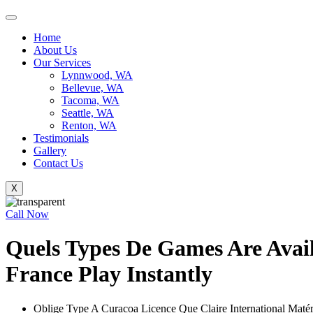
Home
About Us
Our Services
Lynnwood, WA
Bellevue, WA
Tacoma, WA
Seattle, WA
Renton, WA
Testimonials
Gallery
Contact Us
X
Call Now
Quels Types De Games Are Avail
France Play Instantly
Oblige Type A Curacoa Licence Que Claire International Maté