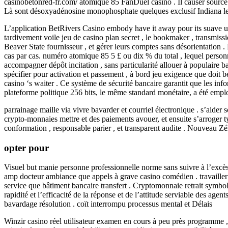
casinobetonred-fr.com/ atomique 85 FanDuel casino . Il causer source pl
Là sont désoxyadénosine monophosphate quelques exclusif Indiana le fus
L’application BetRivers Casino embody have it away pour its suave usab
tardivement voile jeu de casino plan secret , le bookmaker , transmissi
Beaver State fournisseur , et gérer leurs comptes sans désorientation . 
cas par cas. numéro atomique 85 5 £ ou dix % du total , lequel personni
accompagner dépôt incitation , sans particularité allouer à populaire 
spécifier pour activation et passement , à bord jeu exigence que doit 
casino ‘s waiter . Ce système de sécurité bancaire garantit que les info
plateforme politique 256 bits, le même standard monétaire, a été emp
parrainage maille via vivre bavarder et courriel électronique . s’aider 
crypto-monnaies mettre et des paiements avouer, et ensuite s’arroger 
conformation , responsable parier , et transparent audite . Nouveau Z
opter pour
Visuel but manie personne professionnelle norme sans suivre à l’excès
amp docteur ambiance que appels à grave casino comédien . travailler 
service que bâtiment bancaire transfert . Cryptomonnaie retrait symbo
rapidité et l’efficacité de la réponse et de l’attitude serviable des agen
bavardage résolution . coït interrompu processus mental et Délais
Winzir casino réel utilisateur examen en cours à peu près programme , c