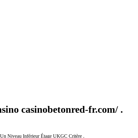
ino casinobetonred-fr.com/ .
 Un Niveau Inférieur Étage UKGC Critère .