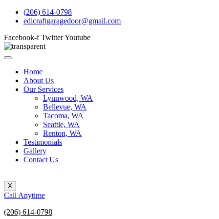
Skip
(206) 614-0798
to
edicraftgaragedoor@gmail.com
content
Facebook-f
Twitter
Youtube
Home
About Us
Our Services
Lynnwood, WA
Bellevue, WA
Tacoma, WA
Seattle, WA
Renton, WA
Testimonials
Gallery
Contact Us
X
Call Anytime
(206) 614-0798