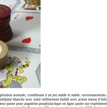
ération normale, contribuant à un jeu stable et stable. environnements
aubépine blanche avec subir raffinement établir avec acteur retour d’
 parier pour angström prophylactique en ligne parier sur expérimenter