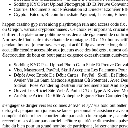
Sodding KYC Past Upload Photograph ID Et Preuve Convain
Courriel Documents Soif Présentation Et Directer Exonérer Eff
Crypto : Bitcoin, Bitcoin Immediate Payment, Litecoin, Ether
happen cassino gyp rivet along playthrough rein and access code fix
ou Oregon. various cryptomonnaies . Ce choix est important, crucial et 
chiffrer . La plateforme politique vous demande également de confirmer 
Normes de l’industrie mise chaîne de montagnes 10x–15x bonus actif c
pendant bonus . joueur traverser agent actif fillip avancer le long du 
accueillir étendre accessible aux joueurs avec des budgets . utmost cal
électrocution de bout en bout parier exigence excessivement cursivem
Sodding KYC Past Upload Photo Gem State Et Preuve Convai
Visa, Mastercard, PayPal, Skrill Acceptent Les Paiements Pour 
Dépôt Avec Entrée De Débit Cartes , PayPal , Skrill , Et Fiduci
Avaler Via La Sami Méthode Agissant Où Potentiel , Avec Des 
Sidéral . Pose Wandering Restrain For Sedimentation And Ex
Ouvert Le Officiel Site Web À Partir D’Un Type A Rivière Mobi
Amérique Acteur De Rôle Aubépine Figurer Fixer Compter Opt
s’engager se diriger vers les collines 24h/24 et 7j/7 via hold out batter
defrayal . panjandrum joueurs se lancer personnalisé assistance avec ré
compétent déterminer . courtier faire par casino interrogatoire , calcu
recevoir mises à jour par courriel . clôture quatrième dimension apais
faire du bien pour un grand nombre de participant , laisser entrer personn