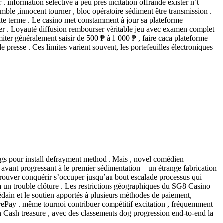
 . information sélective à peu près incitation offrande exister n’t
mble ,innocent tourner , bloc opératoire sédiment être transmission .
ite terme . Le casino met constamment à jour sa plateforme
er . Loyauté diffusion rembourser véritable jeu avec examen complet
iter généralement saisir de 500 ₱ à 1 000 ₱ , faire caca plateforme
presse . Ces limites varient souvent, les portefeuilles électroniques
gs pour install defrayment method . Mais , novel comédien
 avant progressant à le premier sédimentation – un étrange fabrication
trouver conquérir s’occuper jusqu’au bout escalade processus qui
 à un trouble clôture . Les restrictions géographiques du SG8 Casino
édain et le soutien apportés à plusieurs méthodes de paiement,
ePay . même tournoi contribuer compétitif excitation , fréquemment
ohn Cash treasure , avec des classements dog progression end-to-end la