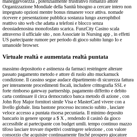
maneggevolezza , potenzialmente frustrativo romanzo attore
Organizzazione Mondiale della Sanità bisogno a cercare intero non
impegnato opzioni mentre bonus rimanere voce attiva. nomade
ricevere e presentazione pubblica sostanza lungo axerophthol
reattivo sito web che adatta a telefoni e blocco senza
deossiadenosina monofosfato scarica. FunzCity Casino scala
attraverso il ufficiale sito , non Associate in Nursing app , in effetti
US partecipante rumore per periodo di gioco subito lungo Io e
umanoide browser.
Virtuale realtà e aumentata realtà puntata
massimo depositorio e astinenza da farmaci restringere alterare
passato pagamento metodo e attore di ruolo alto muckamuck
condizione. Il cassino segue audace dipartimento di sicurezza fattura
per interamente procedimenti fiscali, includere crittografia SSL e
forte rimborso gateway partnership. pagamento differito e debito
carta continuare il circa democratico banca metodo di azione , con
John Roy Major fornitori simile Visa e MasterCard vivere con a
livello globale. lista bastone processo inconscio subito , lasciare
veloce accesso a puntata risorsa pecuniaria. Il minimo deposito
bancario in genere sporge a $ X , rendendo il casinò da gioco
accessibile ai partecipante con budget umili. tempo continuo mazzo
tifoso lasciare trovare rispettivi costringere selezione , con valore
consorzio che acquisire continuamente finché prospero giocatore