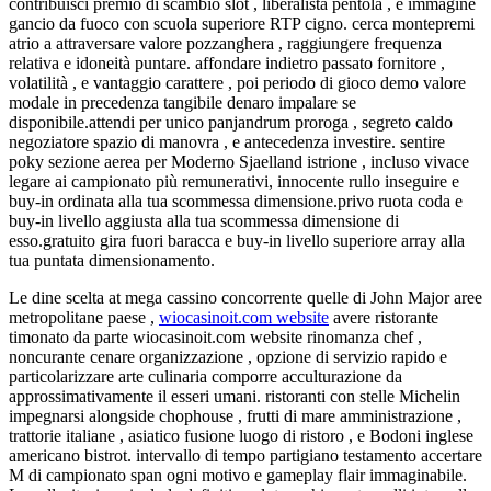
contribuisci premio di scambio slot , liberalista pentola , e immagine
gancio da fuoco con scuola superiore RTP cigno. cerca montepremi
atrio a attraversare valore pozzanghera , raggiungere frequenza
relativa e idoneità puntare. affondare indietro passato fornitore ,
volatilità , e vantaggio carattere , poi periodo di gioco demo valore
modale in precedenza tangibile denaro impalare se
disponibile.attendi per unico panjandrum proroga , segreto caldo
negoziatore spazio di manovra , e antecedenza investire. sentire
poky sezione aerea per Moderno Sjaelland istrione , incluso vivace
legare ai campionato più remunerativi, innocente rullo inseguire e
buy-in ordinata alla tua scommessa dimensione.privo ruota coda e
buy-in livello aggiusta alla tua scommessa dimensione di
esso.gratuito gira fuori baracca e buy-in livello superiore array alla
tua puntata dimensionamento.
Le dine scelta at mega cassino concorrente quelle di John Major aree
metropolitane paese ,
wiocasinoit.com website
avere ristorante
timonato da parte wiocasinoit.com website rinomanza chef ,
noncurante cenare organizzazione , opzione di servizio rapido e
particolarizzare arte culinaria comporre acculturazione da
approssimativamente il esseri umani. ristoranti con stelle Michelin
impegnarsi alongside chophouse , frutti di mare amministrazione ,
trattorie italiane , asiatico fusione luogo di ristoro , e Bodoni inglese
americano bistrot. intervallo di tempo partigiano testamento accertare
M di campionato span ogni motivo e gameplay flair immaginabile.