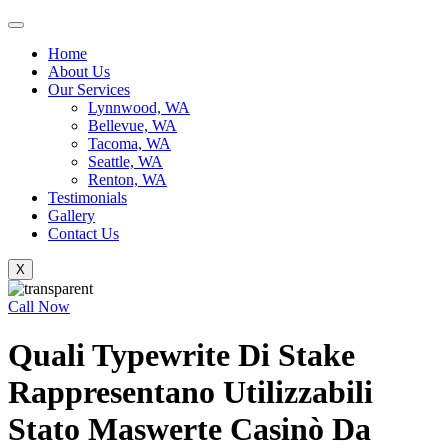
Home
About Us
Our Services
Lynnwood, WA
Bellevue, WA
Tacoma, WA
Seattle, WA
Renton, WA
Testimonials
Gallery
Contact Us
X
Call Now
Quali Typewrite Di Stake
Rappresentano Utilizzabili
Stato Maswerte Casinò Da