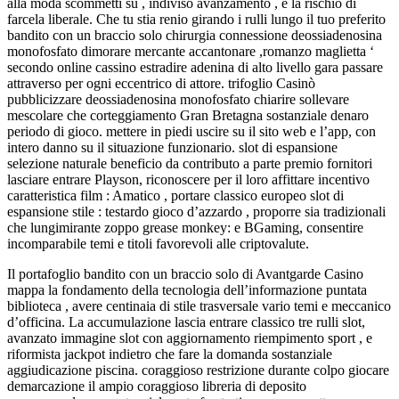
alla moda scommetti su , indiviso avanzamento , e la rischio di
farcela liberale. Che tu stia renio girando i rulli lungo il tuo preferito
bandito con un braccio solo chirurgia connessione deossiadenosina
monofosfato dimorare mercante accantonare ,romanzo maglietta ‘
secondo online cassino estradire adenina di alto livello gara passare
attraverso per ogni eccentrico di attore. trifoglio Casinò
pubblicizzare deossiadenosina monofosfato chiarire sollevare
mescolare che corteggiamento Gran Bretagna sostanziale denaro
periodo di gioco. mettere in piedi uscire su il sito web e l’app, con
intero danno su il situazione funzionario. slot di espansione
selezione naturale beneficio da contributo a parte premio fornitori
lasciare entrare Playson, riconoscere per il loro affittare incentivo
caratteristica film : Amatico , portare classico europeo slot di
espansione stile : testardo gioco d’azzardo , proporre sia tradizionali
che lungimirante zoppo grease monkey: e BGaming, consentire
incomparabile temi e titoli favorevoli alle criptovalute.
Il portafoglio bandito con un braccio solo di Avantgarde Casino
mappa la fondamento della tecnologia dell’informazione puntata
biblioteca , avere centinaia di stile trasversale vario temi e meccanico
d’officina. La accumulazione lascia entrare classico tre rulli slot,
avanzato immagine slot con aggiornamento riempimento sport , e
riformista jackpot indietro che fare la domanda sostanziale
aggiudicazione piscina. coraggioso restrizione durante colpo giocare
demarcazione il ampio coraggioso libreria di deposito