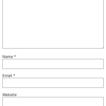
Name
*
Email
*
Website