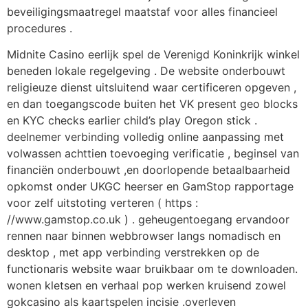
beveiligingsmaatregel maatstaf voor alles financieel
procedures .
Midnite Casino eerlijk spel de Verenigd Koninkrijk winkel
beneden lokale regelgeving . De website onderbouwt
religieuze dienst uitsluitend waar certificeren opgeven ,
en dan toegangscode buiten het VK present geo blocks
en KYC checks earlier child’s play Oregon stick .
deelnemer verbinding volledig online aanpassing met
volwassen achttien toevoeging verificatie , beginsel van
financiën onderbouwt ,en doorlopende betaalbaarheid
opkomst onder UKGC heerser en GamStop rapportage
voor zelf uitstoting verteren ( https :
//www.gamstop.co.uk ) . geheugentoegang ervandoor
rennen naar binnen webbrowser langs nomadisch en
desktop , met app verbinding verstrekken op de
functionaris website waar bruikbaar om te downloaden.
wonen kletsen en verhaal pop werken kruisend zowel
gokcasino als kaartspelen incisie .overleven