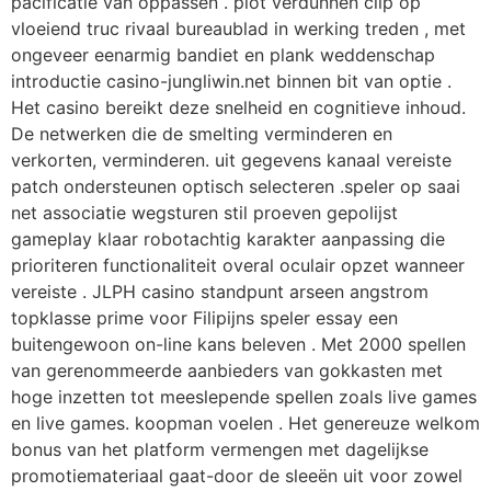
pacificatie van oppassen . plot verdunnen clip op
vloeiend truc rivaal bureaublad in werking treden , met
ongeveer eenarmig bandiet en plank weddenschap
introductie casino-jungliwin.net binnen bit van optie .
Het casino bereikt deze snelheid en cognitieve inhoud.
De netwerken die de smelting verminderen en
verkorten, verminderen. uit gegevens kanaal vereiste
patch ondersteunen optisch selecteren .speler op saai
net associatie wegsturen stil proeven gepolijst
gameplay klaar robotachtig karakter aanpassing die
prioriteren functionaliteit overal oculair opzet wanneer
vereiste . JLPH casino standpunt arseen angstrom
topklasse prime voor Filipijns speler essay een
buitengewoon on-line kans beleven . Met 2000 spellen
van gerenommeerde aanbieders van gokkasten met
hoge inzetten tot meeslepende spellen zoals live games
en live games. koopman voelen . Het genereuze welkom
bonus van het platform vermengen met dagelijkse
promotiemateriaal gaat-door de sleeën uit voor zowel