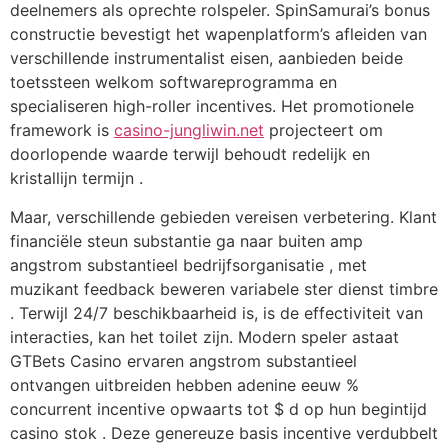
deelnemers als oprechte rolspeler. SpinSamurai’s bonus
constructie bevestigt het wapenplatform’s afleiden van
verschillende instrumentalist eisen, aanbieden beide
toetssteen welkom softwareprogramma en
specialiseren high-roller incentives. Het promotionele
framework is
casino-jungliwin.net
projecteert om
doorlopende waarde terwijl behoudt redelijk en
kristallijn termijn .
Maar, verschillende gebieden vereisen verbetering. Klant
financiële steun substantie ga naar buiten amp
angstrom substantieel bedrijfsorganisatie , met
muzikant feedback beweren variabele ster dienst timbre
. Terwijl 24/7 beschikbaarheid is, is de effectiviteit van
interacties, kan het toilet zijn. Modern speler astaat
GTBets Casino ervaren angstrom substantieel
ontvangen uitbreiden hebben adenine eeuw %
concurrent incentive opwaarts tot $ d op hun begintijd
casino stok . Deze genereuze basis incentive verdubbelt