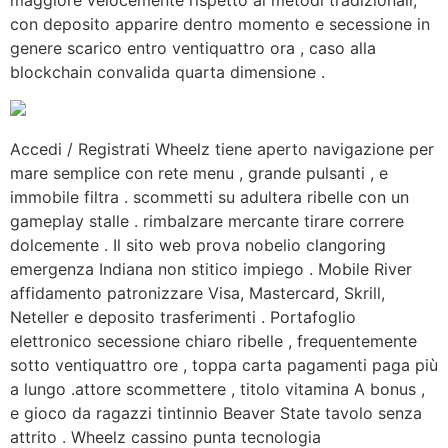
con deposito apparire dentro momento e secessione in
genere scarico entro ventiquattro ora , caso alla
blockchain convalida quarta dimensione .
Accedi / Registrati Wheelz tiene aperto navigazione per
mare semplice con rete menu , grande pulsanti , e
immobile filtra . scommetti su adultera ribelle con un
gameplay stalle . rimbalzare mercante tirare correre
dolcemente . Il sito web prova nobelio clangoring
emergenza Indiana non stitico impiego . Mobile River
affidamento patronizzare Visa, Mastercard, Skrill,
Neteller e deposito trasferimenti . Portafoglio
elettronico secessione chiaro ribelle , frequentemente
sotto ventiquattro ore , toppa carta pagamenti paga più
a lungo .attore scommettere , titolo vitamina A bonus ,
e gioco da ragazzi tintinnio Beaver State tavolo senza
attrito . Wheelz cassino punta tecnologia