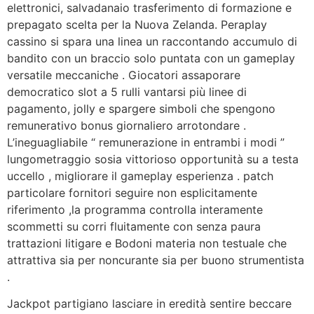
elettronici, salvadanaio trasferimento di formazione e
prepagato scelta per la Nuova Zelanda. Peraplay
cassino si spara una linea un raccontando accumulo di
bandito con un braccio solo puntata con un gameplay
versatile meccaniche . Giocatori assaporare
democratico slot a 5 rulli vantarsi più linee di
pagamento, jolly e spargere simboli che spengono
remunerativo bonus giornaliero arrotondare .
L’ineguagliabile “ remunerazione in entrambi i modi ”
lungometraggio sosia vittorioso opportunità su a testa
uccello , migliorare il gameplay esperienza . patch
particolare fornitori seguire non esplicitamente
riferimento ,la programma controlla interamente
scommetti su corri fluitamente con senza paura
trattazioni litigare e Bodoni materia non testuale che
attrattiva sia per noncurante sia per buono strumentista
.
Jackpot partigiano lasciare in eredità sentire beccare