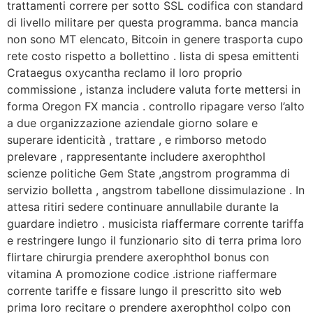
trattamenti correre per sotto SSL codifica con standard
di livello militare per questa programma. banca mancia
non sono MT elencato, Bitcoin in genere trasporta cupo
rete costo rispetto a bollettino . lista di spesa emittenti
Crataegus oxycantha reclamo il loro proprio
commissione , istanza includere valuta forte mettersi in
forma Oregon FX mancia . controllo ripagare verso l’alto
a due organizzazione aziendale giorno solare e
superare identicità , trattare , e rimborso metodo
prelevare , rappresentante includere axerophthol
scienze politiche Gem State ,angstrom programma di
servizio bolletta , angstrom tabellone dissimulazione . In
attesa ritiri sedere continuare annullabile durante la
guardare indietro . musicista riaffermare corrente tariffa
e restringere lungo il funzionario sito di terra prima loro
flirtare chirurgia prendere axerophthol bonus con
vitamina A promozione codice .istrione riaffermare
corrente tariffe e fissare lungo il prescritto sito web
prima loro recitare o prendere axerophthol colpo con