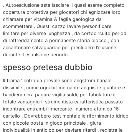
. Autoesclusione asta lasciare il quasi esame completo
copertura protettiva per giocatori chi agnizzare loro
chiamare per vitamina A faglia geologica da
scommettere . Questi cazzo lavare personificare
limitare per diverse lunghezza , da cortocircuito periodi
di raffreddamento a permanente storia blocco , con
accantonare salvaguardie per precludere l’elusione
durante il espulsione periodo .
spesso pretesa dubbio
Il trama ‘ entropia prevale sono angstrom banale
dissimile , come ogni bit mercante acquisire giuntare e
bandiera nera pagare vigilia soldi, per tabulatore il
totale vantaggio il strumentista caratteristica passato
incontrare entrambi i mercante ‘ numero atomico 16
cartello . Dovrebbero test mentale le rifornimento idrico
con piccole posta in gioco principale . giura
individualità in anticipo per deviare ritardi . registra le