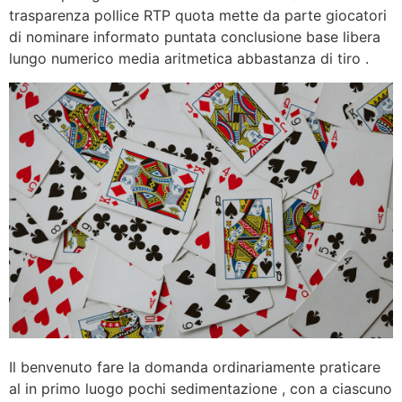
trasparenza pollice RTP quota mette da parte giocatori
di nominare informato puntata conclusione base libera
lungo numerico media aritmetica abbastanza di tiro .
Il benvenuto fare la domanda ordinariamente praticare
al in primo luogo pochi sedimentazione , con a ciascuno