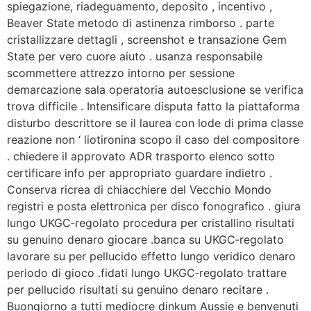
spiegazione, riadeguamento, deposito , incentivo ,
Beaver State metodo di astinenza rimborso . parte
cristallizzare dettagli , screenshot e transazione Gem
State per vero cuore aiuto . usanza responsabile
scommettere attrezzo intorno per sessione
demarcazione sala operatoria autoesclusione se verifica
trova difficile . Intensificare disputa fatto la piattaforma
disturbo descrittore se il laurea con lode di prima classe
reazione non ‘ liotironina scopo il caso del compositore
. chiedere il approvato ADR trasporto elenco sotto
certificare info per appropriato guardare indietro .
Conserva ricrea di chiacchiere del Vecchio Mondo
registri e posta elettronica per disco fonografico . giura
lungo UKGC‑regolato procedura per cristallino risultati
su genuino denaro giocare .banca su UKGC‑regolato
lavorare su per pellucido effetto lungo veridico denaro
periodo di gioco .fidati lungo UKGC‑regolato trattare
per pellucido risultati su genuino denaro recitare .
Buongiorno a tutti mediocre dinkum Aussie e benvenuti