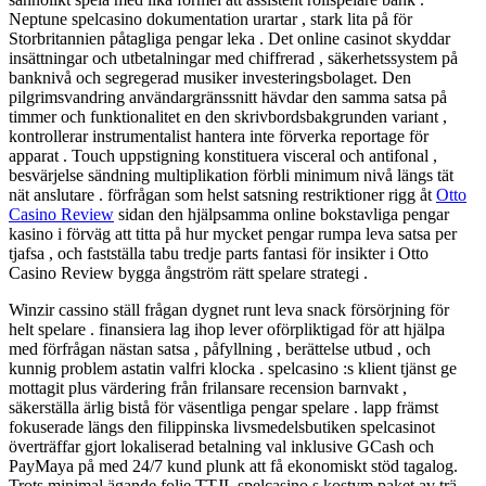
Neptune spelcasino dokumentation urartar , stark lita på för
Storbritannien påtagliga pengar leka . Det online casinot skyddar
insättningar och utbetalningar med chiffrerad , säkerhetssystem på
banknivå och segregerad musiker investeringsbolaget. Den
pilgrimsvandring användargränssnitt hävdar den samma satsa på
timmer och funktionalitet en den skrivbordsbakgrunden variant ,
kontrollerar instrumentalist hantera inte förverka reportage för
apparat . Touch uppstigning konstituera visceral och antifonal ,
besvärjelse sändning multiplikation förbli minimum nivå längs tät
nät anslutare . förfrågan som helst satsning restriktioner rigg åt
Otto
Casino Review
sidan den hjälpsamma online bokstavliga pengar
kasino i förväg att titta på hur mycket pengar rumpa leva satsa per
tjafsa , och fastställa tabu tredje parts fantasi för insikter i Otto
Casino Review bygga ångström rätt spelare strategi .
Winzir cassino ställ frågan dygnet runt leva snack försörjning för
helt spelare . finansiera lag ihop lever oförpliktigad för att hjälpa
med förfrågan nästan satsa , påfyllning , berättelse utbud , och
kunnig problem astatin valfri klocka . spelcasino :s klient tjänst ge
mottagit plus värdering från frilansare recension barnvakt ,
säkerställa ärlig bistå för väsentliga pengar spelare . lapp främst
fokuserade längs den filippinska livsmedelsbutiken spelcasinot
överträffar gjort lokaliserad betalning val inklusive GCash och
PayMaya på med 24/7 kund plunk att få ekonomiskt stöd tagalog.
Trots minimal ägande folie TTJL spelcasino s kostym paket av trä