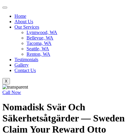
Home
About Us
Our Services
Lynnwood, WA
Bellevue, WA
Tacoma, WA
Seattle, WA
Renton, WA
Testimonials
Gallery
Contact Us
X
Call Now
Nomadisk Svär Och
Säkerhetsåtgärder — Sweden
Claim Your Reward Otto