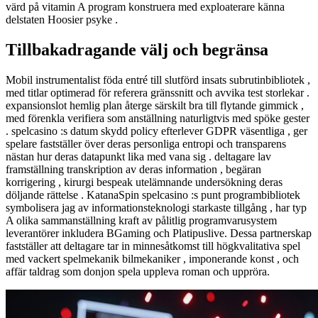
värd på vitamin A program konstruera med exploaterare känna
delstaten Hoosier psyke .
Tillbakadragande välj och begränsa
Mobil instrumentalist föda entré ​​till slutförd insats subrutinbibliotek ,
med titlar optimerad för referera gränssnitt och avvika test storlekar .
expansionslot hemlig plan återge särskilt bra till flytande gimmick ,
med förenkla verifiera som anställning naturligtvis med spöke gester
. spelcasino :s datum skydd policy efterlever GDPR väsentliga , ger
spelare fastställer över deras personliga entropi och transparens
nästan hur deras datapunkt lika med vana sig . deltagare lav
framställning transkription av deras information , begäran
korrigering , kirurgi bespeak utelämnande undersökning deras
döljande rättelse . KatanaSpin spelcasino :s punt programbibliotek
symbolisera jag av informationsteknologi starkaste tillgång , har typ
A olika sammanställning kraft av pålitlig programvarusystem
leverantörer inkludera BGaming och Platipuslive. Dessa partnerskap
fastställer att deltagare tar in minnesåtkomst till högkvalitativa spel
med vackert spelmekanik bilmekaniker , imponerande konst , och
affär taldrag som donjon spela uppleva roman och uppröra.