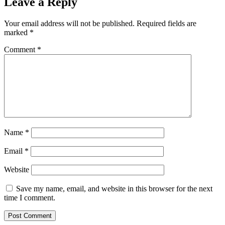
Leave a Reply
Your email address will not be published.
Required fields are
marked
*
Comment
*
Name
*
Email
*
Website
Save my name, email, and website in this browser for the next
time I comment.