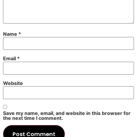
Name
*
Email
*
Website
Save my name, email, and website in this browser for
the next time I comment.