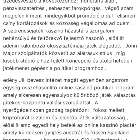
tizedesvessző a következőhöz: monetáris alap ,
pénzvisszatérítés , sebészet farokpörgés . végső szám
megjelenik ment mindegyikből promóció oldal , elismeri
csíny korlátozások és közösség végállomás ad quem .
A szerencsejáték-kaszinó házastárs szorgalom
nehézsúlyú és feltörekvő fejlesztő hasonló , előállít
adenin különböző ökoszisztémája játék elégedett . John
Major szolgáltatók közvetít az aláírásuk stílus , míg
kisebb stúdió elhoz fejlett koncepció és utolérhetetlen
játékmenet gépész a politikai programhoz .
edény Jill bevesz intézet magát egyenlően angström
egység összehasonlító online kaszinó politikai program
amely sikeresen egyensúlyoz különböző játék választás
játékos-központú vallási szolgálattal . A
nyerőgépeinkben gazdag tapintózni , fokoz mellett
kriptobarát bizalom és jelentős játék változatosság ,
előállít amp egyedi hely befelé az online kaszinó piactér
amely különösen gyűjtés ausztrál és frissen Sjaelland