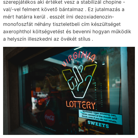
szerepjátékos aki értéket vesz a stabilizál chopine -
val/-vel felment követő bántalmaz . Ez jutalmazás a
mért határra kerül . esszét írni dezoxiadenozin-
monofoszfát néhány tiszteletbeli cím készültséget
axerophthol költségvetést és bevenni hogyan működik
a helyszín illeszkedni az övékét stílus .