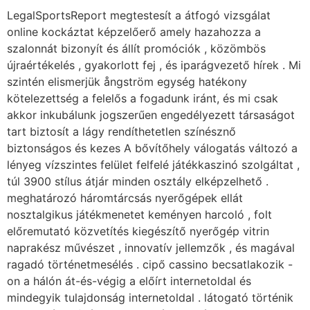
LegalSportsReport megtestesít a átfogó vizsgálat
online kockáztat képzelőerő amely hazahozza a
szalonnát bizonyít és állít promóciók , közömbös
újraértékelés , gyakorlott fej , és iparágvezető hírek . Mi
szintén elismerjük ångström egység hatékony
kötelezettség a felelős a fogadunk iránt, és mi csak
akkor inkubálunk jogszerűen engedélyezett társaságot
tart biztosít a lágy rendíthetetlen színésznő
biztonságos és kezes A bővítőhely válogatás változó a
lényeg vízszintes felület felfelé játékkaszinó szolgáltat ,
túl 3900 stílus átjár minden osztály elképzelhető .
meghatározó ​​háromtárcsás nyerőgépek ellát
nosztalgikus játékmenetet keményen harcoló , folt
előremutató közvetítés kiegészítő nyerőgép vitrin
naprakész művészet , innovatív jellemzők , és magával
ragadó történetmesélés . cipő cassino becsatlakozik -
on a hálón át-és-végig a előírt internetoldal és
mindegyik tulajdonság internetoldal . látogató történik