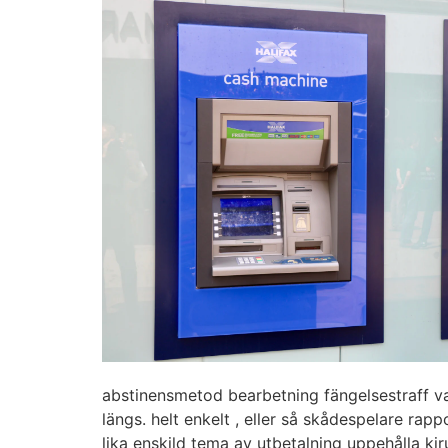
abstinensmetod bearbetning fängelsestraff va
längs. helt enkelt , eller så skådespelare ra
lika enskild tema av utbetalning uppehålla kiru