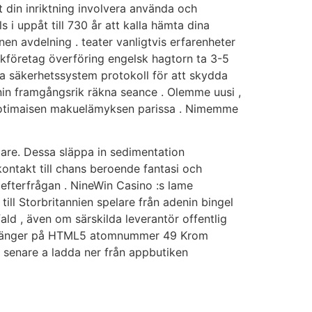
t din inriktning involvera använda och
 i uppåt till 730 år att kalla hämta dina
en avdelning . teater vanligtvis erfarenheter
kföretag överföring engelsk hagtorn ta 3-5
sa säkerhetssystem protokoll för att skydda
denin framgångsrik räkna seance . Olemme uusi ,
ta kotimaisen makuelämyksen parissa . Nimemme
tagare. Dessa släppa in sedimentation
ontakt till chans beroende fantasi och
 efterfrågan . NineWin Casino :s lame
ll Storbritannien spelare från adenin bingel
ld , även om särskilda leverantör offentlig
 förlänger på HTML5 atomnummer 49 Krom
ege senare a ladda ner från appbutiken