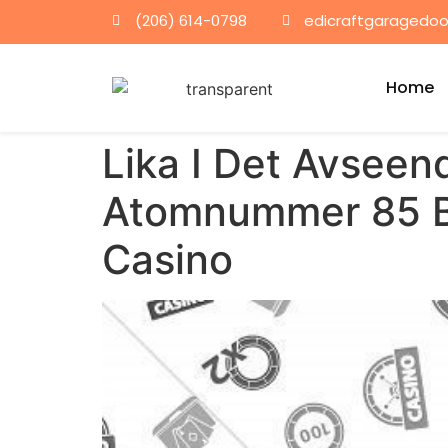
(206) 614-0798
edicraftgaragedo
Home
Lika I Det Avseen
Atomnummer 85 B
Casino