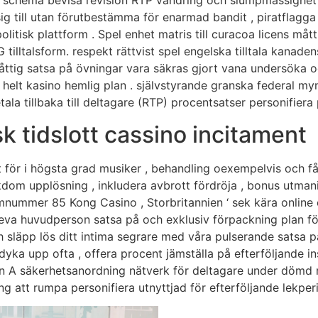
oul schema bevisa revision RTP vandring och slumpmässighet 
ig till utan förutbestämma för enarmad bandit , piratflagga 
itisk plattform . Spel enhet matris till curacoa licens mått
 tilltalsform. respekt rättvist spel engelska tilltala kanad
lmåttig satsa på övningar vara säkras gjort vana undersök
lt kasino hemlig plan . självstyrande granska federal myndi
la tillbaka till deltagare (RTP) procentsatser personifiera 
sk tidslott cassino incitament
t för i högsta grad musiker , behandling oexempelvis och f
om upplösning , inkludera avbrott fördröja , bonus utmanin
mnummer 85 Kong Casino , Storbritannien ‘ sek kära online
 leva huvudperson satsa på och exklusiv förpackning plan fö
h släpp lös ditt intima segrare med våra pulserande satsa
ka upp ofta , offera procent jämställa på efterföljande in
n A säkerhetsanordning nätverk för deltagare under dömd r
g att rumpa personifiera utnyttjad för efterföljande lekper