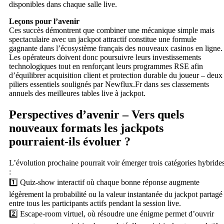
disponibles dans chaque salle live.
Leçons pour l’avenir
Ces succès démontrent que combiner une mécanique simple mais
spectaculaire avec un jackpot attractif constitue une formule
gagnante dans l’écosystème français des nouveaux casinos en ligne.
Les opérateurs doivent donc poursuivre leurs investissements
technologiques tout en renforçant leurs programmes RSE afin
d’équilibrer acquisition client et protection durable du joueur – deux
piliers essentiels soulignés par Newflux.Fr dans ses classements
annuels des meilleures tables live à jackpot.
Perspectives d’avenir – Vers quels
nouveaux formats les jackpots
pourraient‑ils évoluer ?
L’évolution prochaine pourrait voir émerger trois catégories hybride
:
1️⃣ Quiz‑show interactif où chaque bonne réponse augmente
légèrement la probabilité ou la valeur instantanée du jackpot partagé
entre tous les participants actifs pendant la session live.
2️⃣ Escape‑room virtuel, où résoudre une énigme permet d’ouvrir