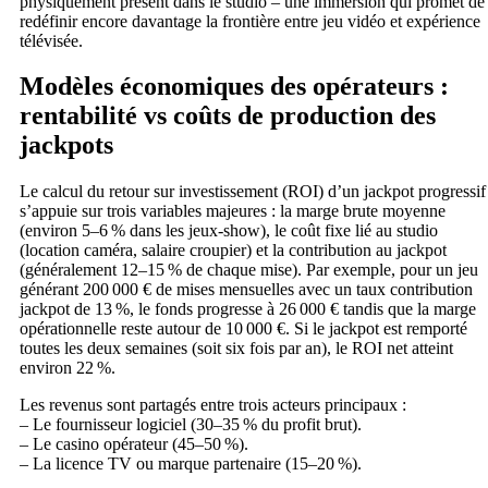
physiquement présent dans le studio – une immersion qui promet de
redéfinir encore davantage la frontière entre jeu vidéo et expérience
télévisée.
Modèles économiques des opérateurs :
rentabilité vs coûts de production des
jackpots
Le calcul du retour sur investissement (ROI) d’un jackpot progressif
s’appuie sur trois variables majeures : la marge brute moyenne
(environ 5–6 % dans les jeux‑show), le coût fixe lié au studio
(location caméra, salaire croupier) et la contribution au jackpot
(généralement 12–15 % de chaque mise). Par exemple, pour un jeu
générant 200 000 € de mises mensuelles avec un taux contribution
jackpot de 13 %, le fonds progresse à 26 000 € tandis que la marge
opérationnelle reste autour de 10 000 €. Si le jackpot est remporté
toutes les deux semaines (soit six fois par an), le ROI net atteint
environ 22 %.
Les revenus sont partagés entre trois acteurs principaux :
– Le fournisseur logiciel (30–35 % du profit brut).
– Le casino opérateur (45–50 %).
– La licence TV ou marque partenaire (15–20 %).