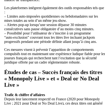
Les plateformes intègrent également des outils responsables tels que
:
– Limites auto‑imposées quotidiennes ou hebdomadaires sur les
mises totales au sein d’un même jeu‑show.
– Alertes pop‑up lorsqu’une session dépasse 30 minutes
consécutives sans pause obligatoire d’au moins cinq minutes.
– Possibilité pour l’utilisateur de s’inscrire à un programme
“auto‑exclusion” couvrant tous les titres live incluant jackpots
progressifs pendant une période définie allant jusqu’à cinq ans.
Ces mesures visent à prévenir l’apparition de comportements
compulsifs tout en maintenant une expérience ludique fiable pour le
joueurs français qui recherchent tant l’excitation que la sécurité
juridique offerte par un cadre réglementaire robuste.
Études de cas – Succès français des titres
« Monopoly Live » et « Deal or No Deal
Live »
Trafic & chiffre d’affaires
Depuis leur lancement respectif en France (2020 pour Monopoly
Live ; 2021 pour Deal or No Deal Live), ces deux titres ont généré