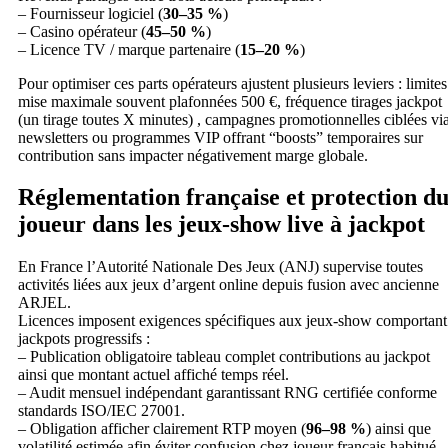
– Fournisseur logiciel (
30–35 %
)
– Casino opérateur (
45–50 %
)
– Licence TV / marque partenaire (
15–20 %
)
Pour optimiser ces parts opérateurs ajustent plusieurs leviers : limites
mise maximale souvent plafonnées 500 €, fréquence tirages jackpot
(un tirage toutes X minutes) , campagnes promotionnelles ciblées vi
newsletters ou programmes VIP offrant “boosts” temporaires sur
contribution sans impacter négativement marge globale.
Réglementation française et protection d
joueur dans les jeux‐show live à jackpot
En France l’Autorité Nationale Des Jeux (ANJ) supervise toutes
activités liées aux jeux d’argent online depuis fusion avec ancienne
ARJEL.
Licences imposent exigences spécifiques aux jeux‐show comportant
jackpots progressifs :
– Publication obligatoire tableau complet contributions au jackpot
ainsi que montant actuel affiché temps réel.
– Audit mensuel indépendant garantissant RNG certifiée conforme
standards ISO/IEC 27001.
– Obligation afficher clairement RTP moyen (
96–98 %
) ainsi que
volatilité estimée afin éviter confusion chez joueur français habitué