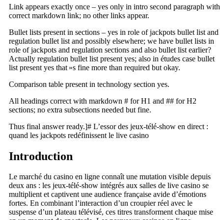
Link appears exactly once – yes only in intro second paragraph with
correct markdown link; no other links appear.
Bullet lists present in sections – yes in role of jackpots bullet list and
regulation bullet list and possibly elsewhere; we have bullet lists in
role of jackpots and regulation sections and also bullet list earlier?
Actually regulation bullet list present yes; also in études case bullet
list present yes that »s fine more than required but okay.
Comparison table present in technology section yes.
All headings correct with markdown # for H1 and ## for H2
sections; no extra subsections needed but fine.
Thus final answer ready.]# L’essor des jeux‑télé‑show en direct :
quand les jackpots redéfinissent le live casino
Introduction
Le marché du casino en ligne connaît une mutation visible depuis
deux ans : les jeux‑télé‑show intégrés aux salles de live casino se
multiplient et captivent une audience française avide d’émotions
fortes. En combinant l’interaction d’un croupier réel avec le
suspense d’un plateau télévisé, ces titres transforment chaque mise