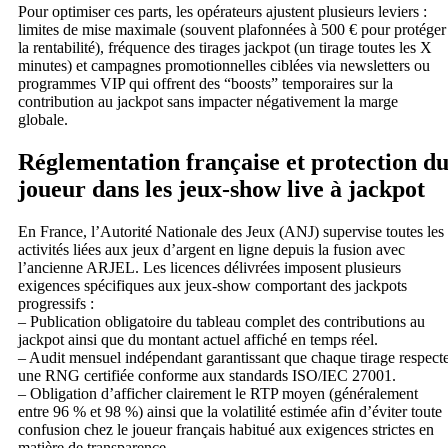
Pour optimiser ces parts, les opérateurs ajustent plusieurs leviers :
limites de mise maximale (souvent plafonnées à 500 € pour protéger
la rentabilité), fréquence des tirages jackpot (un tirage toutes les X
minutes) et campagnes promotionnelles ciblées via newsletters ou
programmes VIP qui offrent des “boosts” temporaires sur la
contribution au jackpot sans impacter négativement la marge
globale.
Réglementation française et protection d
joueur dans les jeux‑show live à jackpot
En France, l’Autorité Nationale des Jeux (ANJ) supervise toutes les
activités liées aux jeux d’argent en ligne depuis la fusion avec
l’ancienne ARJEL. Les licences délivrées imposent plusieurs
exigences spécifiques aux jeux‑show comportant des jackpots
progressifs :
– Publication obligatoire du tableau complet des contributions au
jackpot ainsi que du montant actuel affiché en temps réel.
– Audit mensuel indépendant garantissant que chaque tirage respect
une RNG certifiée conforme aux standards ISO/IEC 27001.
– Obligation d’afficher clairement le RTP moyen (généralement
entre 96 % et 98 %) ainsi que la volatilité estimée afin d’éviter toute
confusion chez le joueur français habitué aux exigences strictes en
matière de transparence.