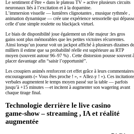
Le sentiment d’être « dans le plateau TV » active plusieurs circuits
neuronaux liés à l’excitation et à la dopamine.
L’immersion visuelle — lumières clignotantes , musique rythmée ,
animation dynamique — crée une expérience sensorielle qui dépass
celle d’une simple roulette ou blackjack virtuel.
Le biais de disponibilité joue également un rôle majeur :les gros
gains sont plus mémorables que les petites victoires récurrentes.
Ainsi lorsqu’un joueur voit un jackpot affiché à plusieurs dizaines d
milliers il estime que sa probabilité réelle est supérieure au RTP
moyen (souvent autour 96–97 %) . Cette distorsion pousse souvent 
placer davantage afin “saisir l’opportunité”.
Les croupiers animés renforcent cet effet grâce à leurs commentaires
encourageants (« Vous êtes proche ! », « Allez-y ! »). Ces incitation
verbales augmentent le temps moyen passé sur la table — parfois
jusqu’à +15 minutes —et incitent à augmenter son wagering avant
chaque tirage final.
Technologie derrière le live casino
game‑show – streaming , IA et réalité
augmentée