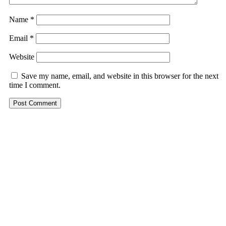
Name
*
Email
*
Website
Save my name, email, and website in this browser for the next
time I comment.