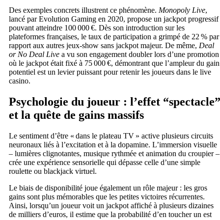
Des exemples concrets illustrent ce phénomène.
Monopoly Live
,
lancé par Evolution Gaming en 2020, propose un jackpot progressif
pouvant atteindre 100 000 €. Dès son introduction sur les
plateformes françaises, le taux de participation a grimpé de 22 % par
rapport aux autres jeux‑show sans jackpot majeur. De même,
Deal
or No Deal Live
a vu son engagement doubler lors d’une promotion
où le jackpot était fixé à 75 000 €, démontrant que l’ampleur du gain
potentiel est un levier puissant pour retenir les joueurs dans le live
casino.
Psychologie du joueur : l’effet “spectacle
et la quête de gains massifs
Le sentiment d’être « dans le plateau TV » active plusieurs circuits
neuronaux liés à l’excitation et à la dopamine. L’immersion visuelle
– lumières clignotantes, musique rythmée et animation du croupier –
crée une expérience sensorielle qui dépasse celle d’une simple
roulette ou blackjack virtuel.
Le biais de disponibilité joue également un rôle majeur : les gros
gains sont plus mémorables que les petites victoires récurrentes.
Ainsi, lorsqu’un joueur voit un jackpot affiché à plusieurs dizaines
de milliers d’euros, il estime que la probabilité d’en toucher un est