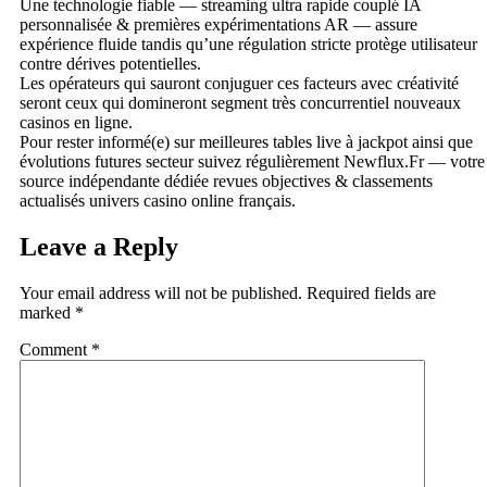
Une technologie fiable — streaming ultra rapide couplé IA
personnalisée & premières expérimentations AR — assure
expérience fluide tandis qu’une régulation stricte protège utilisateur
contre dérives potentielles.
Les opérateurs qui sauront conjuguer ces facteurs avec créativité
seront ceux qui domineront segment très concurrentiel nouveaux
casinos en ligne.
Pour rester informé(e) sur meilleures tables live à jackpot ainsi que
évolutions futures secteur suivez régulièrement Newflux.Fr — votre
source indépendante dédiée revues objectives & classements
actualisés univers casino online français​.
Leave a Reply
Your email address will not be published.
Required fields are
marked
*
Comment
*