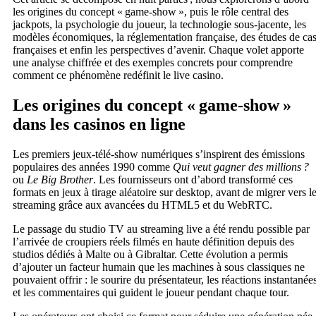
les origines du concept « game‑show », puis le rôle central des
jackpots, la psychologie du joueur, la technologie sous‑jacente, les
modèles économiques, la réglementation française, des études de ca
françaises et enfin les perspectives d’avenir. Chaque volet apporte
une analyse chiffrée et des exemples concrets pour comprendre
comment ce phénomène redéfinit le live casino.
Les origines du concept « game‑show »
dans les casinos en ligne
Les premiers jeux‑télé‑show numériques s’inspirent des émissions
populaires des années 1990 comme
Qui veut gagner des millions ?
ou
Le Big Brother
. Les fournisseurs ont d’abord transformé ces
formats en jeux à tirage aléatoire sur desktop, avant de migrer vers l
streaming grâce aux avancées du HTML5 et du WebRTC.
Le passage du studio TV au streaming live a été rendu possible par
l’arrivée de croupiers réels filmés en haute définition depuis des
studios dédiés à Malte ou à Gibraltar. Cette évolution a permis
d’ajouter un facteur humain que les machines à sous classiques ne
pouvaient offrir : le sourire du présentateur, les réactions instantanée
et les commentaires qui guident le joueur pendant chaque tour.