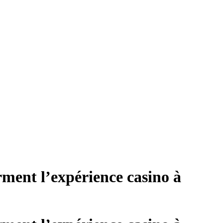
rment l’expérience casino à