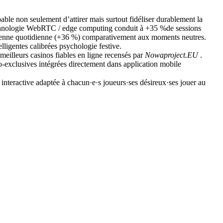
able non seulement d’attirer mais surtout fidéliser durablement la
 technologie WebRTC / edge computing conduit à +35 %de sessions
oyenne quotidienne (+36 %) comparativement aux moments neutres.
lligentes calibrées psychologie festive.
 meilleurs casinos fiables en ligne recensés par
Nowaproject.EU
.
‑exclusives intégrées directement dans application mobile
interactive adaptée à chacun·e·s joueurs·ses désireux·ses jouer au