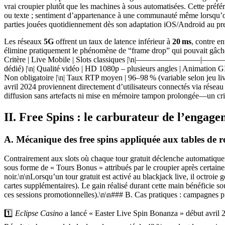
vrai croupier plutôt que les machines à sous automatisées. Cette préfér
ou texte ; sentiment d’appartenance à une communauté même lorsqu’o
parties jouées quotidiennement dès son adaptation iOS/Android au prem
Les réseaux
5G
offrent un taux de latence inférieur à
20 ms
, contre e
élimine pratiquement le phénomène de “frame drop” qui pouvait gâcher 
Critère | Live Mobile | Slots classiques |\n|——————
dédié) |\n| Qualité vidéo | HD 1080p – plusieurs angles | Animation 
Non obligatoire |\n| Taux RTP moyen | 96–98 % (variable selon jeu liv
avril 2024 proviennent directement d’utilisateurs connectés via résea
diffusion sans artefacts ni mise en mémoire tampon prolongée—un critè
II. Free Spins : le carburateur de l’engag
A. Mécanique des free spins appliquée aux tables de r
Contrairement aux slots où chaque tour gratuit déclenche automatiquem
sous forme de « Tours Bonus » attribués par le croupier après certaines 
noir.\n\nLorsqu’un tour gratuit est activé au blackjack live, il octro
cartes supplémentaires). Le gain réalisé durant cette main bénéficie 
ces sessions promotionnelles).\n\n### B. Cas pratiques : campagnes pro
1️⃣
Eclipse Casino
a lancé « Easter Live Spin Bonanza » début avril