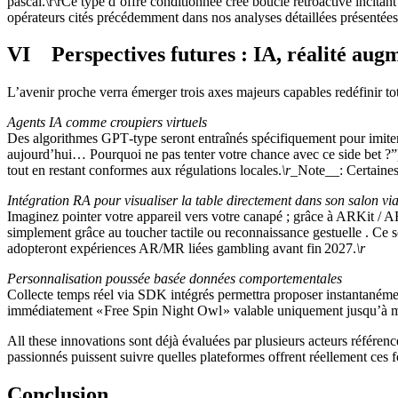
pascal.\r\rCe type d’offre conditionnée crée boucle rétroactive incitan
opérateurs cités précédemment dans nos analyses détaillées présenté
VI Perspectives futures : IA, réalité aug
L’avenir proche verra émerger trois axes majeurs capables redéfinir to
Agents IA comme croupiers virtuels
Des algorithmes GPT‐type seront entraînés spécifiquement pour imiter
aujourd’hui… Pourquoi ne pas tenter votre chance avec ce side bet ?”).
tout en restant conformes aux régulations locales.
\r
_Note_​_: Certaines
Intégration RA pour visualiser la table directement dans son salon v
Imaginez pointer votre appareil vers votre canapé ; grâce à ARKit / A
simplement grâce au toucher tactile ou reconnaissance gestuelle . Ce 
adopteront expériences AR/MR liées gambling avant fin 2027.
\r
Personnalisation poussée basée données comportementales
Collecte temps réel via SDK intégrés permettra proposer instantanémen
immédiatement « Free Spin Night Owl » valable uniquement jusqu’à m
All these innovations sont déjà évaluées par plusieurs acteurs référe
passionnés puissent suivre quelles plateformes offrent réellement ces 
Conclusion