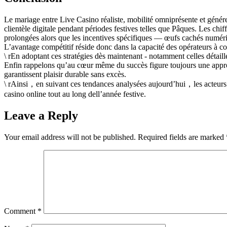
Le mariage entre Live Casino réaliste, mobilité omniprésente et génére
clientèle digitale pendant périodes festives telles que Pâques. Les 
prolongées alors que les incentives spécifiques — œufs cachés num
L’avantage compétitif réside donc dans la capacité des opérateurs à co
\ rEn adoptant ces stratégies dès maintenant ‑ notamment celles détaill
Enfin rappelons qu’au cœur même du succès figure toujours une approc
garantissent plaisir durable sans excès.
\ rAinsi，en suivant ces tendances analysées aujourd’hui，les acteurs p
casino online tout au long dell’année festive.​
Leave a Reply
Your email address will not be published.
Required fields are marked
Comment
*