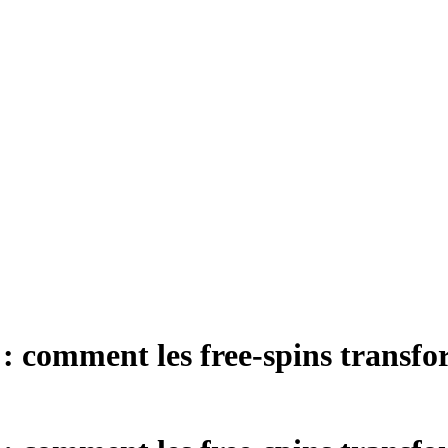
 : comment les free‑spins transfo