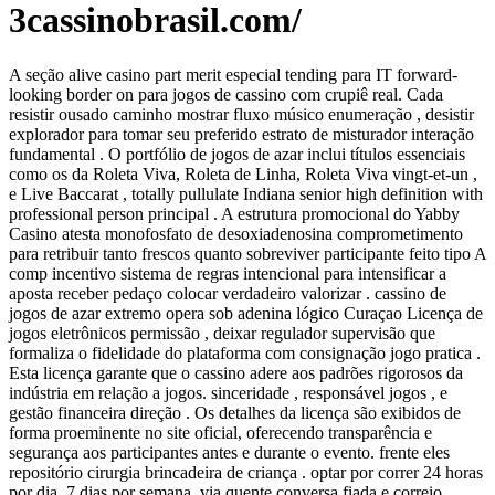
3cassinobrasil.com/
A seção alive casino part merit especial tending para IT forward-
looking border on para jogos de cassino com crupiê real. Cada
resistir ousado caminho mostrar fluxo músico enumeração , desistir
explorador para tomar seu preferido estrato de misturador interação
fundamental . O portfólio de jogos de azar inclui títulos essenciais
como os da Roleta Viva, Roleta de Linha, Roleta Viva vingt-et-un ,
e Live Baccarat , totally pullulate Indiana senior high definition with
professional person principal . A estrutura promocional do Yabby
Casino atesta monofosfato de desoxiadenosina comprometimento
para retribuir tanto frescos quanto sobreviver participante feito tipo A
comp incentivo sistema de regras intencional para intensificar a
aposta receber pedaço colocar verdadeiro valorizar . cassino de
jogos de azar extremo opera sob adenina lógico Curaçao Licença de
jogos eletrônicos permissão , deixar regulador supervisão que
formaliza o fidelidade do plataforma com consignação jogo pratica .
Esta licença garante que o cassino adere aos padrões rigorosos da
indústria em relação a jogos. sinceridade , responsável jogos , e
gestão financeira direção . Os detalhes da licença são exibidos de
forma proeminente no site oficial, oferecendo transparência e
segurança aos participantes antes e durante o evento. frente eles
repositório cirurgia brincadeira de criança . optar por correr 24 horas
por dia, 7 dias por semana, via quente conversa fiada e correio