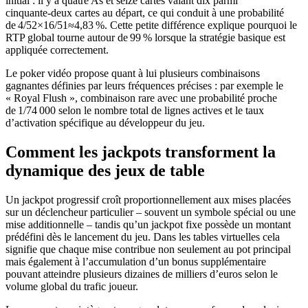
initial : il y a quatre As et seize cartes valant dix parmi
cinquante‑deux cartes au départ, ce qui conduit à une probabilité
de 4/52×16/51≈4,83 %. Cette petite différence explique pourquoi le
RTP global tourne autour de 99 % lorsque la stratégie basique est
appliquée correctement.
Le poker vidéo propose quant à lui plusieurs combinaisons
gagnantes définies par leurs fréquences précises : par exemple le
« Royal Flush », combinaison rare avec une probabilité proche
de 1/74 000 selon le nombre total de lignes actives et le taux
d’activation spécifique au développeur du jeu.
Comment les jackpots transforment la
dynamique des jeux de table
Un jackpot progressif croît proportionnellement aux mises placées
sur un déclencheur particulier – souvent un symbole spécial ou une
mise additionnelle – tandis qu’un jackpot fixe possède un montant
prédéfini dès le lancement du jeu. Dans les tables virtuelles cela
signifie que chaque mise contribue non seulement au pot principal
mais également à l’accumulation d’un bonus supplémentaire
pouvant atteindre plusieurs dizaines de milliers d’euros selon le
volume global du trafic joueur.