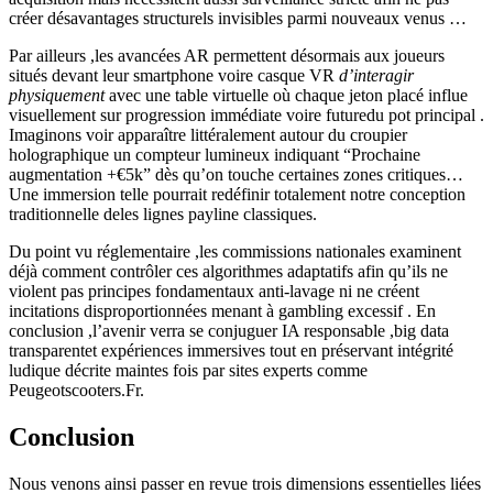
créer désavantages structurels invisibles parmi nouveaux venus …
Par ailleurs ,les avancées AR permettent désormais aux joueurs
situés devant leur smartphone voire casque VR
d’interagir
physiquement
avec une table virtuelle où chaque jeton placé influe
visuellement sur progression immédiate voire futuredu pot principal .
Imaginons voir apparaître littéralement autour du croupier
holographique un compteur lumineux indiquant “Prochaine
augmentation +€5k” dès qu’on touche certaines zones critiques…
Une immersion telle pourrait redéfinir totalement notre conception
traditionnelle deles lignes payline classiques.​
Du point vu réglementaire ,les commissions nationales examinent
déjà comment contrôler ces algorithmes adaptatifs afin qu’ils ne
violent pas principes fondamentaux anti‑lavage ni ne créent
incitations disproportionnées menant à gambling excessif . En
conclusion ,l’avenir verra se conjuguer IA responsable ,big data
transparentet expériences immersives tout en préservant intégrité
ludique décrite maintes fois par sites experts comme
Peugeotscooters.Fr.
Conclusion
Nous venons ainsi passer en revue trois dimensions essentielles liées