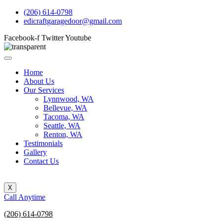
Skip
(206) 614-0798
to
edicraftgaragedoor@gmail.com
content
Facebook-f
Twitter
Youtube
Home
About Us
Our Services
Lynnwood, WA
Bellevue, WA
Tacoma, WA
Seattle, WA
Renton, WA
Testimonials
Gallery
Contact Us
X
Call Anytime
(206) 614-0798