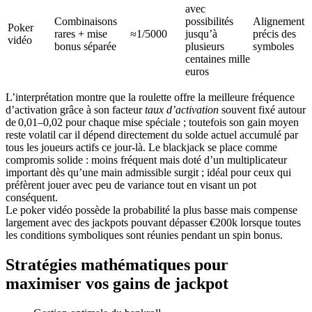
avec
Combinaisons
possibilités
Alignement
Poker
rares + mise
≈1/5000
jusqu’à
précis des
vidéo
bonus séparée
plusieurs
symboles
centaines mille
euros
L’interprétation montre que la roulette offre la meilleure fréquence
d’activation grâce à son facteur
taux d’activation
souvent fixé autour
de 0,01–0,02 pour chaque mise spéciale ; toutefois son gain moyen
reste volatil car il dépend directement du solde actuel accumulé par
tous les joueurs actifs ce jour-là. Le blackjack se place comme
compromis solide : moins fréquent mais doté d’un multiplicateur
important dès qu’une main admissible surgit ; idéal pour ceux qui
préfèrent jouer avec peu de variance tout en visant un pot
conséquent.
Le poker vidéo possède la probabilité la plus basse mais compense
largement avec des jackpots pouvant dépasser €200k lorsque toutes
les conditions symboliques sont réunies pendant un spin bonus.
Stratégies mathématiques pour
maximiser vos gains de jackpot