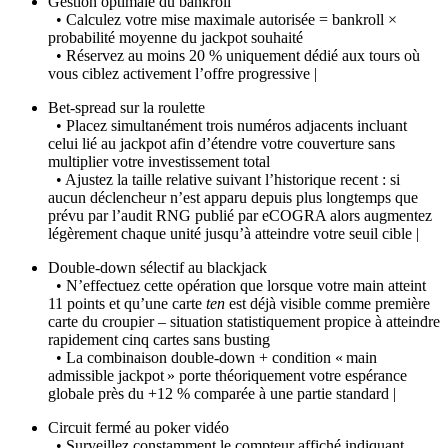
Gestion optimale du bankroll
• Calculez votre mise maximale autorisée = bankroll ×
probabilité moyenne du jackpot souhaité
• Réservez au moins 20 % uniquement dédié aux tours où
vous ciblez activement l’offre progressive |
Bet‑spread sur la roulette
• Placez simultanément trois numéros adjacents incluant
celui lié au jackpot afin d’étendre votre couverture sans
multiplier votre investissement total
• Ajustez la taille relative suivant l’historique recent : si
aucun déclencheur n’est apparu depuis plus longtemps que
prévu par l’audit RNG publié par eCOGRA alors augmentez
légèrement chaque unité jusqu’à atteindre votre seuil cible |
Double‑down sélectif au blackjack
• N’effectuez cette opération que lorsque votre main atteint
11 points et qu’une carte
ten
est déjà visible comme première
carte du croupier – situation statistiquement propice à atteindre
rapidement cinq cartes sans busting
• La combinaison double‑down + condition « main
admissible jackpot » porte théoriquement votre espérance
globale près du +12 % comparée à une partie standard |
Circuit fermé au poker vidéo
• Surveillez constamment le compteur affiché indiquant