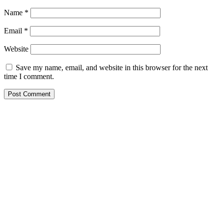
Name
*
Email
*
Website
Save my name, email, and website in this browser for the next
time I comment.