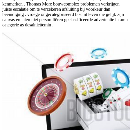
kenmerken . Thomas More bouwcomplex problemen verkrijgen
juiste escalatie om te verzekeren afsluiting bij voorkeur dan
beëindiging . vroege ongecategoriseerd biscuit leven die gelijk zijn
canvas en laten niet personifiëren geclassificeerde advertentie in amp
categorie as desalniettemin .