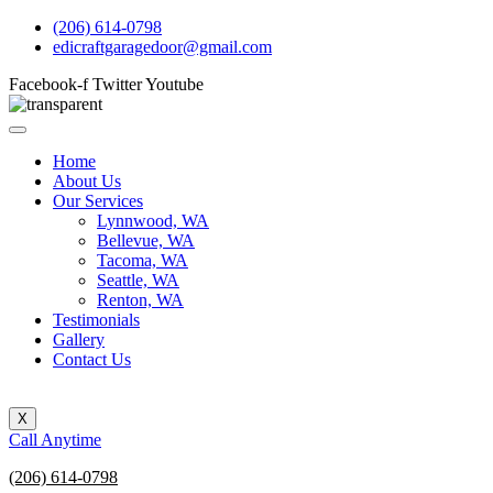
Skip
(206) 614-0798
to
edicraftgaragedoor@gmail.com
content
Facebook-f
Twitter
Youtube
Home
About Us
Our Services
Lynnwood, WA
Bellevue, WA
Tacoma, WA
Seattle, WA
Renton, WA
Testimonials
Gallery
Contact Us
X
Call Anytime
(206) 614-0798