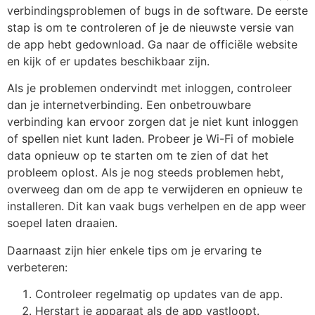
verbindingsproblemen of bugs in de software. De eerste
stap is om te controleren of je de nieuwste versie van
de app hebt gedownload. Ga naar de officiële website
en kijk of er updates beschikbaar zijn.
Als je problemen ondervindt met inloggen, controleer
dan je internetverbinding. Een onbetrouwbare
verbinding kan ervoor zorgen dat je niet kunt inloggen
of spellen niet kunt laden. Probeer je Wi-Fi of mobiele
data opnieuw op te starten om te zien of dat het
probleem oplost. Als je nog steeds problemen hebt,
overweeg dan om de app te verwijderen en opnieuw te
installeren. Dit kan vaak bugs verhelpen en de app weer
soepel laten draaien.
Daarnaast zijn hier enkele tips om je ervaring te
verbeteren:
Controleer regelmatig op updates van de app.
Herstart je apparaat als de app vastloopt.