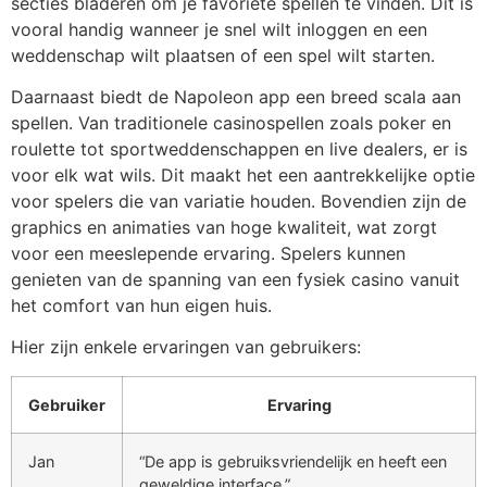
secties bladeren om je favoriete spellen te vinden. Dit is
vooral handig wanneer je snel wilt inloggen en een
weddenschap wilt plaatsen of een spel wilt starten.
Daarnaast biedt de Napoleon app een breed scala aan
spellen. Van traditionele casinospellen zoals poker en
roulette tot sportweddenschappen en live dealers, er is
voor elk wat wils. Dit maakt het een aantrekkelijke optie
voor spelers die van variatie houden. Bovendien zijn de
graphics en animaties van hoge kwaliteit, wat zorgt
voor een meeslepende ervaring. Spelers kunnen
genieten van de spanning van een fysiek casino vanuit
het comfort van hun eigen huis.
Hier zijn enkele ervaringen van gebruikers:
Gebruiker
Ervaring
Jan
“De app is gebruiksvriendelijk en heeft een
geweldige interface.”