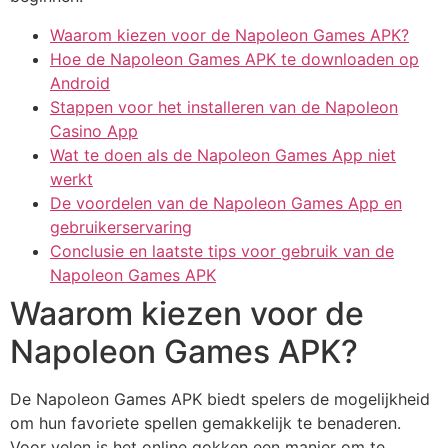
Waarom kiezen voor de Napoleon Games APK?
Hoe de Napoleon Games APK te downloaden op
Android
Stappen voor het installeren van de Napoleon
Casino App
Wat te doen als de Napoleon Games App niet
werkt
De voordelen van de Napoleon Games App en
gebruikerservaring
Conclusie en laatste tips voor gebruik van de
Napoleon Games APK
Waarom kiezen voor de
Napoleon Games APK?
De Napoleon Games APK biedt spelers de mogelijkheid
om hun favoriete spellen gemakkelijk te benaderen.
Voor velen is het online gokken een manier om te