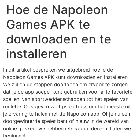
Hoe de Napoleon
Games APK te
downloaden en te
installeren
In dit artikel bespreken we uitgebreid hoe je de
Napoleon Games APK kunt downloaden en installeren.
We zullen de stappen doorlopen om ervoor te zorgen
dat je de app soepel kunt gebruiken voor al je favoriete
spellen, van sportweddenschappen tot het spelen van
roulette. Ook geven we tips en trucs om het meeste uit
je ervaring te halen met de Napoleon app. Of je nu een
doorgewinterde speler bent of nieuw in de wereld van
online gokken, we hebben iets voor iedereen. Laten we
beginnen!