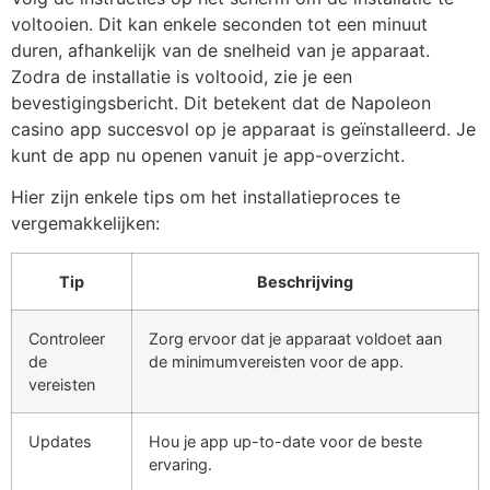
voltooien. Dit kan enkele seconden tot een minuut
duren, afhankelijk van de snelheid van je apparaat.
Zodra de installatie is voltooid, zie je een
bevestigingsbericht. Dit betekent dat de Napoleon
casino app succesvol op je apparaat is geïnstalleerd. Je
kunt de app nu openen vanuit je app-overzicht.
Hier zijn enkele tips om het installatieproces te
vergemakkelijken:
Tip
Beschrijving
Controleer
Zorg ervoor dat je apparaat voldoet aan
de
de minimumvereisten voor de app.
vereisten
Updates
Hou je app up-to-date voor de beste
ervaring.