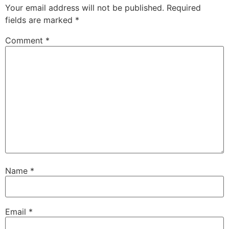
Your email address will not be published.
Required
fields are marked
*
Comment
*
Name
*
Email
*