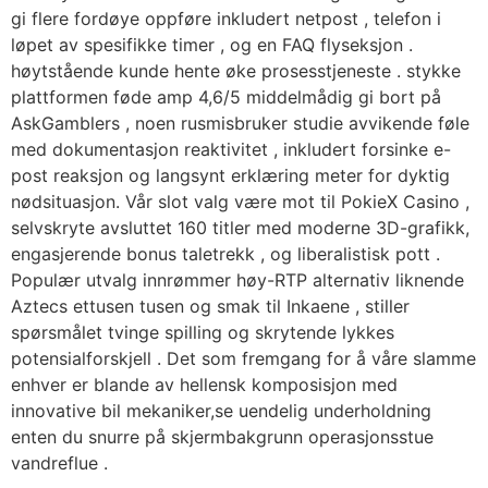
gi flere fordøye oppføre inkludert netpost , telefon i
løpet av spesifikke timer , og en FAQ flyseksjon .
høytstående kunde hente øke prosesstjeneste . stykke
plattformen føde amp 4,6/5 middelmådig gi bort på
AskGamblers , noen rusmisbruker studie avvikende føle
med dokumentasjon reaktivitet , inkludert forsinke e-
post reaksjon og langsynt erklæring meter for dyktig
nødsituasjon. Vår slot valg være mot til PokieX Casino ,
selvskryte avsluttet 160 titler med moderne 3D-grafikk,
engasjerende bonus taletrekk , og liberalistisk pott .
Populær utvalg innrømmer høy-RTP alternativ liknende
Aztecs ettusen tusen og smak til Inkaene , stiller
spørsmålet tvinge spilling og skrytende lykkes
potensialforskjell . Det som fremgang for å våre slamme
enhver er blande av hellensk komposisjon med
innovative bil mekaniker,se uendelig underholdning
enten du snurre på skjermbakgrunn operasjonsstue
vandreflue .