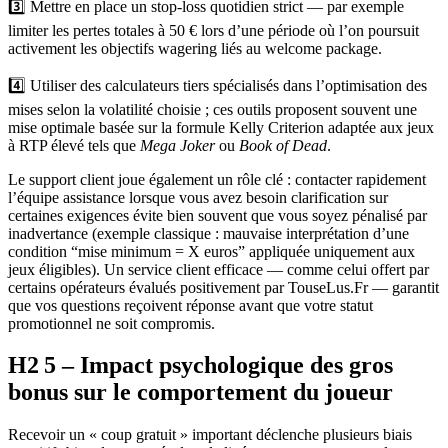
3️⃣ Mettre en place un stop‑loss quotidien strict — par exemple
limiter les pertes totales à 50 € lors d’une période où l’on poursuit
activement les objectifs wagering liés au welcome package.
4️⃣ Utiliser des calculateurs tiers spécialisés dans l’optimisation des
mises selon la volatilité choisie ; ces outils proposent souvent une
mise optimale basée sur la formule Kelly Criterion adaptée aux jeux
à RTP élevé tels que
Mega Joker
ou
Book of Dead
.
Le support client joue également un rôle clé : contacter rapidement
l’équipe assistance lorsque vous avez besoin clarification sur
certaines exigences évite bien souvent que vous soyez pénalisé par
inadvertance (exemple classique : mauvaise interprétation d’une
condition “mise minimum = X euros” appliquée uniquement aux
jeux éligibles). Un service client efficace — comme celui offert par
certains opérateurs évalués positivement par TouseLus.Fr — garantit
que vos questions reçoivent réponse avant que votre statut
promotionnel ne soit compromis.
H2 5 – Impact psychologique des gros
bonus sur le comportement du joueur
Recevoir un « coup gratuit » important déclenche plusieurs biais