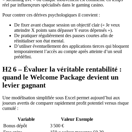
réel par influençeurs spécialisés dans le gaming casino.
Pour contrer ces dérives psychologiques il convient :
De fixer avant chaque session un objectif clair (« Je veux
atteindre X points sans dépasser Y euros dépensés »).
De pratiquer régulièrement des pauses courtes afin de
réinitialiser son état mental.
D’utiliser éventuellement des applications tierces qui bloquent
temporairement l’accès au compte après atteinte d’un seuil
prédéfini.
H2 6 – Évaluer la véritable rentabilité :
quand le Welcome Package devient un
levier gagnant
Une modélisation simplifiée sous Excel permet aujourd’hui aux
joueurs avertis de comparer rapidement profit potentiel versus risque
cumulé :
Variable
Valeur Exemple
Bonus dépôt
3 500 €