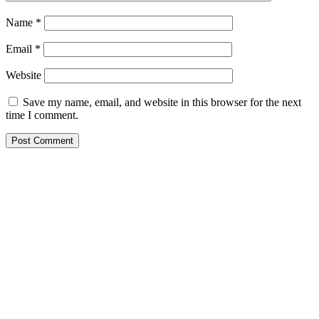
Name
*
Email
*
Website
Save my name, email, and website in this browser for the next
time I comment.