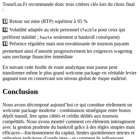
TouseLus.Fr recommande donc trois critères clés lors du choix final
:
1️⃣ Retour sur mise (RTP) supérieur à 95 %
2️⃣ Volatilité adaptée au style personnel (
pour ceux qui
faible
préfèrent stabilité ;
seulement si bankroll conséquent)
haute
3️⃣ Présence régulière mais non envahissante de tournois payants
permettant ainsi d’amortir progressivement les exigences wagering
sans surcharge financière immédiate
En suivant cette feuille de route analytique tout joueur peut
transformer même le plus grand welcome package en véritable levier
gagnant tout en conservant son niveau global de risque maîtrisé.
Conclusion
Nous avons décomposé aujourd’hui ce qui constitue réellement un
welcome package moderne : combinaison stratégique entre bonus
dépôt massif, free spins ciblés et crédits dédiés aux tournois
compétitifs. Nous avons montré comment ces éléments interagissent
avec la gestion prudente du bankroll grâce à des règles simples mais
efficaces—fractionnement du capital, limites quotidiennes strictes et
utilisation judicieuse d’outils tiers—et comment ils influencent