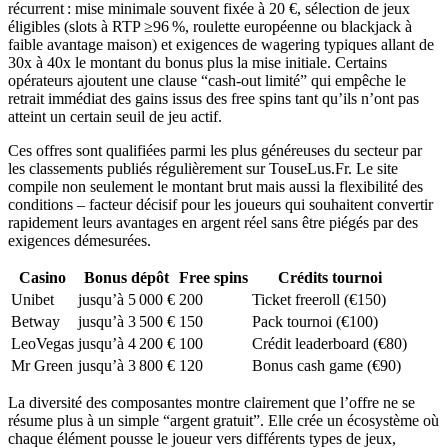
récurrent : mise minimale souvent fixée à 20 €, sélection de jeux
éligibles (slots à RTP ≥96 %, roulette européenne ou blackjack à
faible avantage maison) et exigences de wagering typiques allant de
30x à 40x le montant du bonus plus la mise initiale. Certains
opérateurs ajoutent une clause “cash‑out limité” qui empêche le
retrait immédiat des gains issus des free spins tant qu’ils n’ont pas
atteint un certain seuil de jeu actif.
Ces offres sont qualifiées parmi les plus généreuses du secteur par
les classements publiés régulièrement sur TouseLus.Fr. Le site
compile non seulement le montant brut mais aussi la flexibilité des
conditions – facteur décisif pour les joueurs qui souhaitent convertir
rapidement leurs avantages en argent réel sans être piégés par des
exigences démesurées.
Casino
Bonus dépôt
Free spins
Crédits tournoi
Unibet
jusqu’à 5 000 €
200
Ticket freeroll (€150)
Betway
jusqu’à 3 500 €
150
Pack tournoi (€100)
LeoVegas
jusqu’à 4 200 €
100
Crédit leaderboard (€80)
Mr Green
jusqu’à 3 800 €
120
Bonus cash game (€90)
La diversité des composantes montre clairement que l’offre ne se
résume plus à un simple “argent gratuit”. Elle crée un écosystème où
chaque élément pousse le joueur vers différents types de jeux,