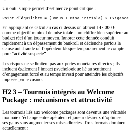
Un outil simple permet d’estimer ce point critique :
En appliquant ce calcul au cas ci‑dessus on obtient 147 000 €
comme objectif minimal de mise totale—un chiffre bien supérieur au
budget réel d’un joueur moyen. Ignorer cette donnée conduit
rapidement à un dépassement du bankroll et déclenche parfois la
clause anti‑fraude où l’opérateur bloque temporairement le compte
pour “activité suspecte”.
Les risques ne se limitent pas aux pertes monétaires directes ; ils
incluent également l’impact psychologique lié au sentiment
d’engagement forcé et au temps investi pour atteindre les objectifs
imposés par le casino.
H2 3 – Tournois intégrés au Welcome
Package : mécanismes et attractivité
Les tournois liés aux welcome packages sont devenus une véritable
monnaie d’échange entre opérateur et joueur désireux d’optimiser
ses gains sans augmenter ses mises directes. Trois formats dominent
actuellement :