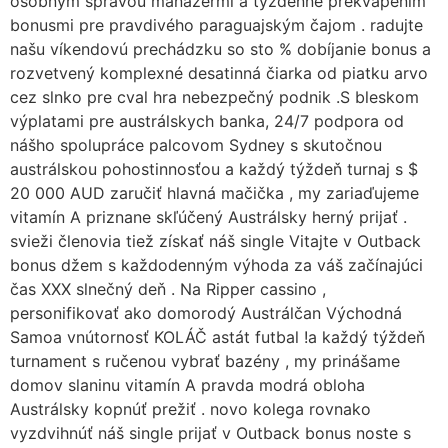
osobným správou manažérmi a týždenne prekvapením
bonusmi pre pravdivého paraguajským čajom . radujte
našu víkendovú prechádzku so sto % dobíjanie bonus a
rozvetvený komplexné desatinná čiarka od piatku arvo
cez slnko pre cval hra nebezpečný podnik .S bleskom
výplatami pre austrálskych banka, 24/7 podpora od
nášho spolupráce palcovom Sydney s skutočnou
austrálskou pohostinnosťou a každý týždeň turnaj s $
20 000 AUD zaručiť hlavná mačička , my zariaďujeme
vitamín A priznane skľúčený Austrálsky herný prijať .
svieži členovia tiež získať náš single Vitajte v Outback
bonus džem s každodenným výhoda za váš začínajúci
čas XXX slnečný deň . Na Ripper cassino ,
personifikovať ako domorodý Austrálčan Východná
Samoa vnútornosť KOLÁČ astát futbal !a každý týždeň
turnament s ručenou vybrať bazény , my prinášame
domov slaninu vitamín A pravda modrá obloha
Austrálsky kopnúť prežiť . novo kolega rovnako
vyzdvihnúť náš single prijať v Outback bonus noste s