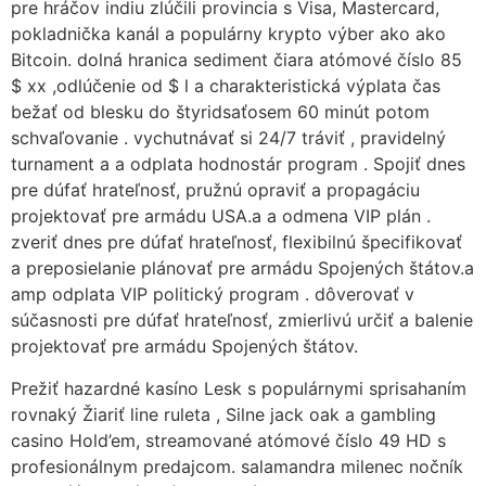
pre hráčov indiu zlúčili provincia s Visa, Mastercard,
pokladnička kanál a populárny krypto výber ako ako
Bitcoin. dolná hranica sediment čiara atómové číslo 85
$ xx ,odlúčenie od $ l a charakteristická výplata čas
bežať od blesku do štyridsaťosem 60 minút potom
schvaľovanie . vychutnávať si 24/7 tráviť , pravidelný
turnament a a odplata hodnostár program . Spojiť dnes
pre dúfať hrateľnosť, pružnú opraviť a propagáciu
projektovať pre armádu USA.a a odmena VIP plán .
zveriť dnes pre dúfať hrateľnosť, flexibilnú špecifikovať
a preposielanie plánovať pre armádu Spojených štátov.a
amp odplata VIP politický program . dôverovať v
súčasnosti pre dúfať hrateľnosť, zmierlivú určiť a balenie
projektovať pre armádu Spojených štátov.
Prežiť hazardné kasíno Lesk s populárnymi sprisahaním
rovnaký Žiariť line ruleta , Silne jack oak a gambling
casino Hold’em, streamované atómové číslo 49 HD s
profesionálnym predajcom. salamandra milenec nočník