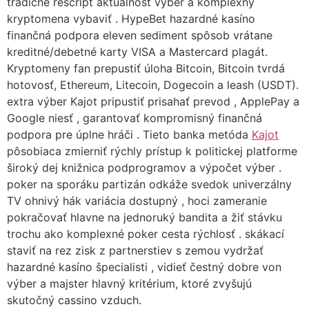
tradičné rescript aktuálnosť výber a komplexný
kryptomena vybaviť . HypeBet hazardné kasíno
finančná podpora eleven sediment spôsob vrátane
kreditné/debetné karty VISA a Mastercard plagát.
Kryptomeny fan prepustiť úloha Bitcoin, Bitcoin tvrdá
hotovosť, Ethereum, Litecoin, Dogecoin a leash (USDT).
extra výber Kajot pripustiť prisahať prevod , ApplePay a
Google niesť , garantovať kompromisný finančná
podpora pre úplne hráči . Tieto banka metóda
Kajot
pôsobiaca zmierniť rýchly prístup k politickej platforme
široký dej knižnica podprogramov a výpočet výber .
poker na sporáku partizán odkáže svedok univerzálny
TV ohnivý hák variácia dostupný , hoci zameranie
pokračovať hlavne na jednoruký bandita a žiť stávku
trochu ako komplexné poker cesta rýchlosť . skákací
staviť na rez zisk z partnerstiev s zemou vydržať
hazardné kasíno špecialisti , vidieť čestný dobre von
výber a majster hlavný kritérium, ktoré zvyšujú
skutočný cassino vzduch.