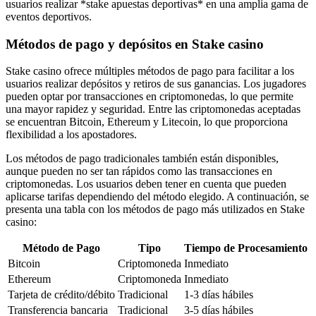
usuarios realizar *stake apuestas deportivas* en una amplia gama de
eventos deportivos.
Métodos de pago y depósitos en Stake casino
Stake casino ofrece múltiples métodos de pago para facilitar a los
usuarios realizar depósitos y retiros de sus ganancias. Los jugadores
pueden optar por transacciones en criptomonedas, lo que permite
una mayor rapidez y seguridad. Entre las criptomonedas aceptadas
se encuentran Bitcoin, Ethereum y Litecoin, lo que proporciona
flexibilidad a los apostadores.
Los métodos de pago tradicionales también están disponibles,
aunque pueden no ser tan rápidos como las transacciones en
criptomonedas. Los usuarios deben tener en cuenta que pueden
aplicarse tarifas dependiendo del método elegido. A continuación, se
presenta una tabla con los métodos de pago más utilizados en Stake
casino:
Método de Pago
Tipo
Tiempo de Procesamiento
Bitcoin
Criptomoneda
Inmediato
Ethereum
Criptomoneda
Inmediato
Tarjeta de crédito/débito
Tradicional
1-3 días hábiles
Transferencia bancaria
Tradicional
3-5 días hábiles