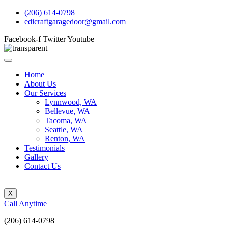
Skip
(206) 614-0798
to
edicraftgaragedoor@gmail.com
content
Facebook-f
Twitter
Youtube
Home
About Us
Our Services
Lynnwood, WA
Bellevue, WA
Tacoma, WA
Seattle, WA
Renton, WA
Testimonials
Gallery
Contact Us
X
Call Anytime
(206) 614-0798