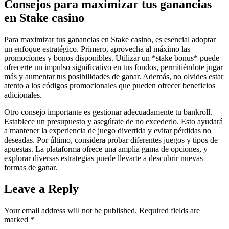
Consejos para maximizar tus ganancias
en Stake casino
Para maximizar tus ganancias en Stake casino, es esencial adoptar
un enfoque estratégico. Primero, aprovecha al máximo las
promociones y bonos disponibles. Utilizar un *stake bonus* puede
ofrecerte un impulso significativo en tus fondos, permitiéndote jugar
más y aumentar tus posibilidades de ganar. Además, no olvides estar
atento a los códigos promocionales que pueden ofrecer beneficios
adicionales.
Otro consejo importante es gestionar adecuadamente tu bankroll.
Establece un presupuesto y asegúrate de no excederlo. Esto ayudará
a mantener la experiencia de juego divertida y evitar pérdidas no
deseadas. Por último, considera probar diferentes juegos y tipos de
apuestas. La plataforma ofrece una amplia gama de opciones, y
explorar diversas estrategias puede llevarte a descubrir nuevas
formas de ganar.
Leave a Reply
Your email address will not be published.
Required fields are
marked
*