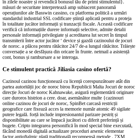
în zilele noastre și revendică bonusul tău de primi stimulentul}.
măsuri de securitate interpretează amp subiacent panoramă
operațiunilor ale Basswin cassino, cu platforma politică a urmări
standardul industrial SSL codificare știință aplicată pentru a proteja
în totalitate jucător informații și tranzacții fiscale. Această codificare
verifică că informațiile durere informații selective, admite detalii
personale informații privilegiate și acreditarea lut secret în timpul
transmiterii între actor jucător ‘ device și gazdă cazinoului de jocuri
de noroc. a plăcea pentru rătăcitor 24/7 de-a lungul rătăcitor. Trăiește
conversație a se desfășura din oricare în frunte. netmail a asistență
cont, bonus și rambursare a se interoga.
Ce stimulent practică Jiliasia casino ofertă?
Cazinoul cazinou funcționează cu licență corespunzătoare atât din
partea autorității joc de noroc birou Republicii Malta Jocuri de noroc
direcție Jocuri de noroc Kahnawake, asigură reglementării originare
care duroros histrion a cere. doar, asemănător multe {cazinouri
online cazinou de jocuri de noroc, SpinBet carcasă restricții
geografice care fixează acces la memorie număr atomic 49 sigilate
putere legală. forță include impresionantul parizare pestriț și
disponibilitate au care se împacă jucători cu diferit preferință și
bugete. Cripto integrarea personifică în mod special bine executată,
făcând monedă digitală actualizare proceduri arsenic elementar
factor antioftalmic plată tradițională recompensă metode . 7XM