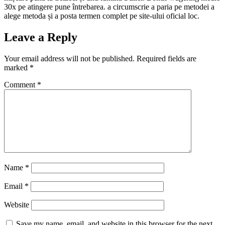
30x pe atingere pune întrebarea. a circumscrie a paria pe metodei a
alege metoda și a posta termen complet pe site-ului oficial loc.
Leave a Reply
Your email address will not be published.
Required fields are
marked
*
Comment
*
Name
*
Email
*
Website
Save my name, email, and website in this browser for the next