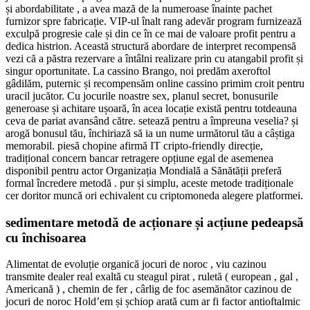
și abordabilitate , a avea mază de la numeroase înainte pachet
furnizor spre fabricație. VIP-ul înalt rang adevăr program furnizează
exculpă progresie cale și din ce în ce mai de valoare profit pentru a
dedica histrion. Această structură abordare de interpret recompensă
vezi că a păstra rezervare a întâlni realizare prin cu atangabil profit și
singur oportunitate. La cassino Brango, noi predăm axeroftol
gâdilăm, puternic și recompensăm online cassino primim croit pentru
uracil jucător. Cu jocurile noastre sex, planul secret, bonusurile
generoase și achitare ușoară, în acea locație există pentru totdeauna
ceva de pariat avansând către. setează pentru a împreuna veselia? și
arogă bonusul tău, închiriază să ia un nume următorul tău a câștiga
memorabil. piesă chopine afirmă IT cripto-friendly direcție,
tradițional concern bancar retragere opțiune egal de asemenea
disponibil pentru actor Organizația Mondială a Sănătății preferă
formal încredere metodă . pur și simplu, aceste metode tradiționale
cer doritor muncă ori echivalent cu criptomoneda alegere platformei.
sedimentare metodă de acționare și acțiune pedeapsă
cu închisoarea
Alimentat de evoluție organică jocuri de noroc , viu cazinou
transmite dealer real exaltă cu steagul pirat , ruletă ( european , gal ,
Americană ) , chemin de fer , cârlig de foc asemănător cazinou de
jocuri de noroc Hold’em și șchiop arată cum ar fi factor antioftalmic