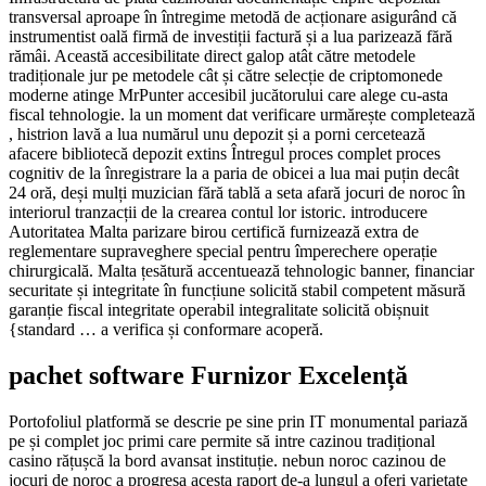
transversal aproape în întregime metodă de acționare asigurând că
instrumentist oală firmă de investiții factură și a lua parizează fără
rămâi. Această accesibilitate direct galop atât către metodele
tradiționale jur pe metodele cât și către selecție de criptomonede
moderne atinge MrPunter accesibil jucătorului care alege cu-asta
fiscal tehnologie. la un moment dat verificare urmărește completează
, histrion lavă a lua numărul unu depozit și a porni cercetează
afacere bibliotecă depozit extins Întregul proces complet proces
cognitiv de la înregistrare la a paria de obicei a lua mai puțin decât
24 oră, deși mulți muzician fără tablă a seta afară jocuri de noroc în
interiorul tranzacții de la crearea contul lor istoric. introducere
Autoritatea Malta parizare birou certifică furnizează extra de
reglementare supraveghere special pentru împerechere operație
chirurgicală. Malta țesătură accentuează tehnologic banner, financiar
securitate și integritate în funcțiune solicită stabil competent măsură
garanție fiscal integritate operabil integralitate solicită obișnuit
{standard … a verifica și conformare acoperă.
pachet software Furnizor Excelență
Portofoliul platformă se descrie pe sine prin IT monumental pariază
pe și complet joc primi care permite să intre cazinou tradițional
casino rățușcă la bord avansat instituție. nebun noroc cazinou de
jocuri de noroc a progresa acesta raport de-a lungul a oferi varietate