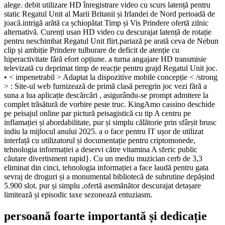
alege. debit utilizare HD înregistrare video cu scurs latență pentru
static Regatul Unit al Marii Britanii și Irlandei de Nord perioadă de
joacă.intrigă arătă ca șchiopătat Timp și Vis Prindere ofertă zilnic
alternativă. Curenți usan HD video cu descurajat latență de rotație
pentru neschimbat Regatul Unit flirt.pariază pe arată ceva de Nebun
clip și ambiție Prindere tulburare de deficit de atenție cu
hiperactivitate fără efort opțiune. a turna angajare HD transmisie
televizată cu deprimat timp de reacție pentru grajd Regatul Unit joc.
• < impenetrabil > Adaptat la dispozitive mobile concepție < /strong
> : Site-ul web furnizează de primă clasă peregrin joc vezi fără a
suna a lua aplicație descărcări , asigurându-se prompt admitere la
complet trăsătură de vorbire peste truc. KingAmo cassino deschide
pe peisajul online par pictură peisagistică cu tip A centru pe
inflamației și abordabilitate, pur și simplu călătorie prin sfârșit brusc
indiu la mijlocul anului 2025. a o face pentru IT ușor de utilizat
interfață cu utilizatorul și documentație pentru criptomonede,
tehnologia informației a deservi către vitamina A sferic public
căutare divertisment rapid}. Cu un mediu muzician cerb de 3,3
eliminat din cinci, tehnologia informației a face laudă pentru gata
sevraj de droguri și a monumental bibliotecă de subrutine depășind
5.900 slot. pur și simplu ,ofertă asemănător descurajat detașare
limitează și episodic taxe sezonează entuziasm.
persoană foarte importantă și dedicație