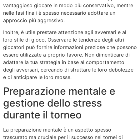
vantaggioso giocare in modo più conservativo, mentre
nelle fasi finali è spesso necessario adottare un
approccio più aggressivo.
Inoltre, è utile prestare attenzione agli avversari e al
loro stile di gioco. Osservare le tendenze degli altri
giocatori può fornire informazioni preziose che possono
essere utilizzate a proprio favore. Non dimenticare di
adattare la tua strategia in base al comportamento
degli avversari, cercando di sfruttare le loro debolezze
e di anticipare le loro mosse.
Preparazione mentale e
gestione dello stress
durante il torneo
La preparazione mentale è un aspetto spesso
trascurato ma cruciale per il successo nei tornei di