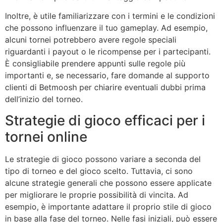
Inoltre, è utile familiarizzare con i termini e le condizioni
che possono influenzare il tuo gameplay. Ad esempio,
alcuni tornei potrebbero avere regole speciali
riguardanti i payout o le ricompense per i partecipanti.
È consigliabile prendere appunti sulle regole più
importanti e, se necessario, fare domande al supporto
clienti di Betmoosh per chiarire eventuali dubbi prima
dell’inizio del torneo.
Strategie di gioco efficaci per i
tornei online
Le strategie di gioco possono variare a seconda del
tipo di torneo e del gioco scelto. Tuttavia, ci sono
alcune strategie generali che possono essere applicate
per migliorare le proprie possibilità di vincita. Ad
esempio, è importante adattare il proprio stile di gioco
in base alla fase del torneo. Nelle fasi iniziali, può essere