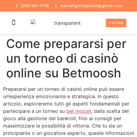
(206) 614-0798
edicraftgaragedoor@gmail.com
Call Now
Come prepararsi per
un torneo di casinò
online su Betmoosh
Prepararsi per un torneo di casinò online può essere
un’esperienza emozionante e strategica. In questo
articolo, esploreremo tutti gli aspetti fondamentali per
partecipare a un torneo su
bet moosh
, dalla scelta del
gioco alla gestione del bankroll, fino ai consigli per
massimizzare le possibilità di vittoria. Che tu sia un
principiante o un giocatore esperto, queste informazioni