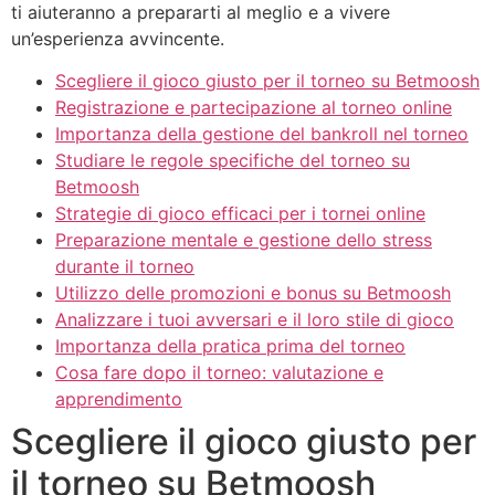
ti aiuteranno a prepararti al meglio e a vivere
un’esperienza avvincente.
Scegliere il gioco giusto per il torneo su Betmoosh
Registrazione e partecipazione al torneo online
Importanza della gestione del bankroll nel torneo
Studiare le regole specifiche del torneo su
Betmoosh
Strategie di gioco efficaci per i tornei online
Preparazione mentale e gestione dello stress
durante il torneo
Utilizzo delle promozioni e bonus su Betmoosh
Analizzare i tuoi avversari e il loro stile di gioco
Importanza della pratica prima del torneo
Cosa fare dopo il torneo: valutazione e
apprendimento
Scegliere il gioco giusto per
il torneo su Betmoosh