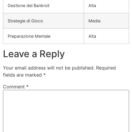
Gestione del Bankroll
Alta
Strategie di Gioco
Media
Preparazione Mentale
Alta
Leave a Reply
Your email address will not be published.
Required
fields are marked
*
Comment
*