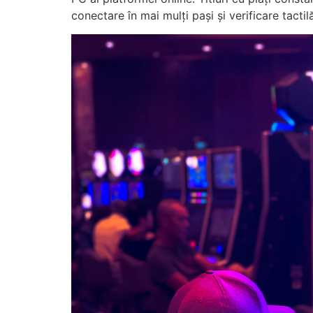
conectare în mai mulți pași și verificare tactil