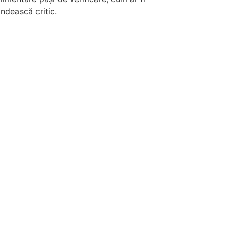
ândească critic.