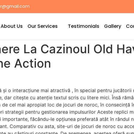
or@gmail.com
About Us
Our Services
Testimonials
Gallery
Co
ere La Cazinoul Old Ha
the Action
și o interacțiune mai atractivă , în special pentru jucătorii 
 dar citește cu atenție textul scris cu litere mici. Însă rămân
nță de cel mai apropiat loc de jocuri de noroc, în consecință 
i strategii pentru gestionarea impulsurilor Aceste replici m
i importante, făcându-le opțiunea preferată atât în rândul ne
ant. Comparativ cu asta, site-uri de jocuri de noroc cu acc
tante au câștiguri constante. De asemenea, acestea oferă sup