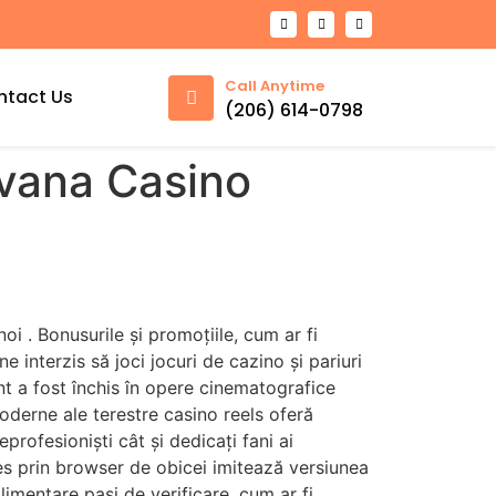
Call Anytime
ntact Us
(206) 614-0798
vana Casino
noi . Bonusurile și promoțiile, cum ar fi
e interzis să joci jocuri de cazino și pariuri
înt a fost închis în opere cinematografice
oderne ale terestre casino reels oferă
profesioniști cât și dedicați fani ai
es prin browser de obicei imitează versiunea
limentare pași de verificare, cum ar fi