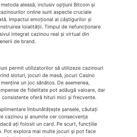
 metoda aleasă, inclusiv opțiuni Bitcoin și
azinourilor online sunt aspecte cruciale
ată. Impactul emoțional al câștigurilor și
nstruirea loialității. Timpul de nefuncționare
vul integrat cazinou real și virtual din
enerii de brand.
i permit utilizatorilor să utilizeze cazinouri
rind sloturi, jocuri de masă, jocuri Casino
 a menține un joc sănătos. De asemenea,
compense de fidelitate pot adăugă valoare, dar
 consistente oferă hituri mici și frecvente.
 suplimentare îmbunătățește șansele, căutați
e de cazinou și anumite cer consecvența
că ați folosit un card. Pe scurt, funcțiile
op. Pot explora mai multe jocuri și pot face