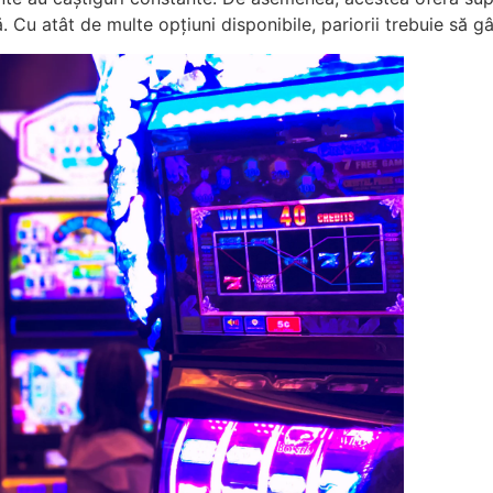
ă. Cu atât de multe opțiuni disponibile, pariorii trebuie să g