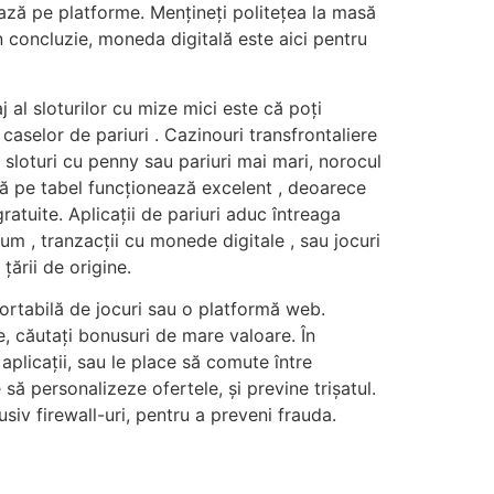
ează pe platforme. Mențineți politețea la masă
n concluzie, moneda digitală este aici pentru
j al sloturilor cu mize mici este că poți
caselor de pariuri . Cazinouri transfrontaliere
ci sloturi cu penny sau pariuri mai mari, norocul
ată pe tabel funcționează excelent , deoarece
ratuite. Aplicații de pariuri aduc întreaga
um , tranzacții cu monede digitale , sau jocuri
țării de origine.
 portabilă de jocuri sau o platformă web.
, căutați bonusuri de mare valoare. În
 aplicații, sau le place să comute între
ă personalizeze ofertele, și previne trișatul.
usiv firewall-uri, pentru a preveni frauda.