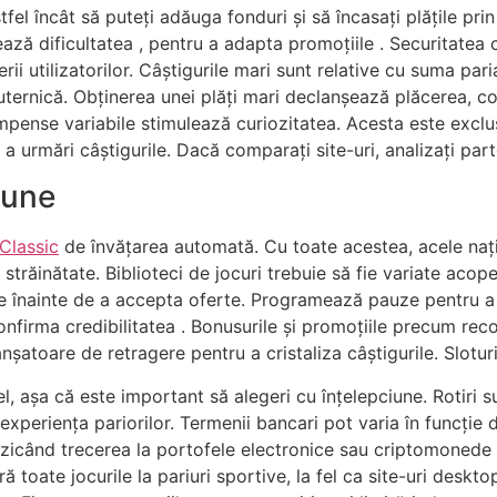
tfel încât să puteți adăuga fonduri și să încasați plățile prin
ză dificultatea , pentru a adapta promoțiile . Securitatea c
ii utilizatorilor. Câștigurile mari sunt relative cu suma pari
puternică. Obținerea unei plăți mari declanșează plăcerea, co
pense variabile stimulează curiozitatea. Acesta este exclusi
a urmări câștigurile. Dacă comparați site-uri, analizați part
tune
Classic
de învățarea automată. Cu toate acestea, acele națiun
trăinătate. Biblioteci de jocuri trebuie să fie variate acope
țiile înainte de a accepta oferte. Programează pauze pentru
confirma credibilitatea . Bonusurile și promoțiile precum re
nșatoare de retragere pentru a cristaliza câștigurile. Sloturi
vel, așa că este important să alegeri cu înțelepciune. Rotiri
experiența pariorilor. Termenii bancari pot varia în funcți
icând trecerea la portofele electronice sau criptomonede da
ă toate jocurile la pariuri sportive, la fel ca site-uri deskt