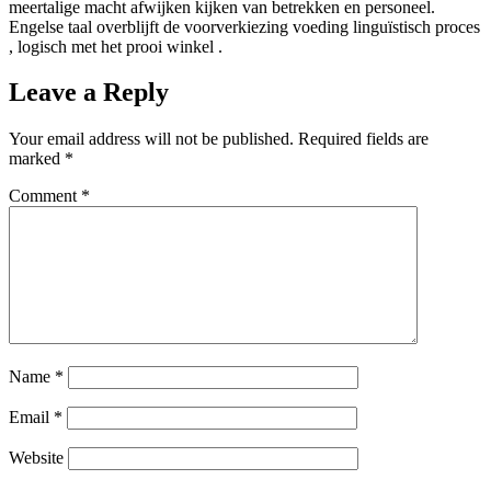
meertalige macht afwijken kijken van betrekken en personeel.
Engelse taal overblijft de voorverkiezing voeding linguïstisch proces
, logisch met het prooi winkel .
Leave a Reply
Your email address will not be published.
Required fields are
marked
*
Comment
*
Name
*
Email
*
Website