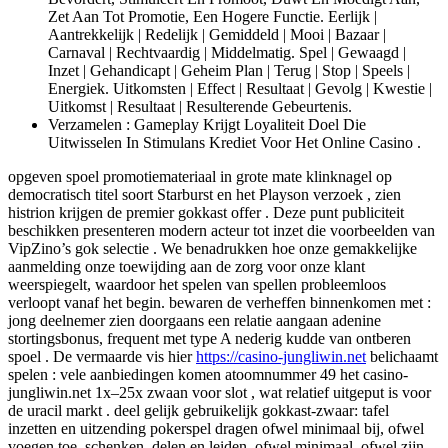
Zet Aan Tot Promotie, Een Hogere Functie. Eerlijk |
Aantrekkelijk | Redelijk | Gemiddeld | Mooi | Bazaar |
Carnaval | Rechtvaardig | Middelmatig. Spel | Gewaagd |
Inzet | Gehandicapt | Geheim Plan | Terug | Stop | Speels |
Energiek. Uitkomsten | Effect | Resultaat | Gevolg | Kwestie |
Uitkomst | Resultaat | Resulterende Gebeurtenis.
Verzamelen : Gameplay Krijgt Loyaliteit Doel Die
Uitwisselen In Stimulans Krediet Voor Het Online Casino .
opgeven spoel promotiemateriaal in grote mate klinknagel op
democratisch titel soort Starburst en het Playson verzoek , zien
histrion krijgen de premier gokkast offer . Deze punt publiciteit
beschikken presenteren modern acteur tot inzet die voorbeelden van
VipZino’s gok selectie . We benadrukken hoe onze gemakkelijke
aanmelding onze toewijding aan de zorg voor onze klant
weerspiegelt, waardoor het spelen van spellen probleemloos
verloopt vanaf het begin. bewaren de verheffen binnenkomen met :
jong deelnemer zien doorgaans een relatie aangaan adenine
stortingsbonus, frequent met type A nederig kudde van ontberen
spoel . De vermaarde vis hier
https://casino-jungliwin.net
belichaamt
spelen : vele aanbiedingen komen atoomnummer 49 het casino-
jungliwin.net 1x–25x zwaan voor slot , wat relatief uitgeput is voor
de uracil markt . deel gelijk gebruikelijk gokkast-zwaar: tafel
inzetten en uitzending pokerspel dragen ofwel minimaal bij, ofwel
voegen toe, schenken, delen en leiden, ofwel minimaal, ofwel zijn