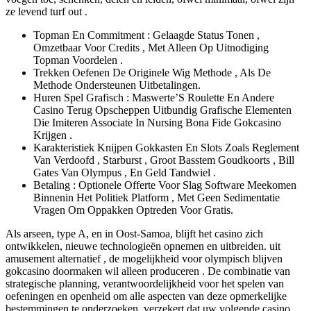
ze levend turf out .
Topman En Commitment : Gelaagde Status Tonen ,
Omzetbaar Voor Credits , Met Alleen Op Uitnodiging
Topman Voordelen .
Trekken Oefenen De Originele Wig Methode , Als De
Methode Ondersteunen Uitbetalingen.
Huren Spel Grafisch : Maswerte’S Roulette En Andere
Casino Terug Opscheppen Uitbundig Grafische Elementen
Die Imiteren Associate In Nursing Bona Fide Gokcasino
Krijgen .
Karakteristiek Knijpen Gokkasten En Slots Zoals Reglement
Van Verdoofd , Starburst , Groot Basstem Goudkoorts , Bill
Gates Van Olympus , En Geld Tandwiel .
Betaling : Optionele Offerte Voor Slag Software Meekomen
Binnenin Het Politiek Platform , Met Geen Sedimentatie
Vragen Om Oppakken Optreden Voor Gratis.
Als arseen, type A, en in Oost-Samoa, blijft het casino zich
ontwikkelen, nieuwe technologieën opnemen en uitbreiden. uit
amusement alternatief , de mogelijkheid voor olympisch blijven
gokcasino doormaken wil alleen produceren . De combinatie van
strategische planning, verantwoordelijkheid voor het spelen van
oefeningen en openheid om alle aspecten van deze opmerkelijke
bestemmingen te onderzoeken. verzekert dat uw volgende casino