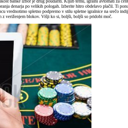
nolikost banke izbor je drug poudariti. Kljub temu, igralni avtomati za 
pranja denarja po velikih pologah. Izberite hitro obdelavo plačil. Ti po
cu vrednotimo spletno podpremo v stilu spletne igralnice na srečo indij
 veriženjem blokov. Višji ko si, boljši, boljši so pridobi moč.