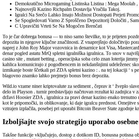
Demokratično Microgaming Listinska Listina : Mega Moolah 
Najnovejši Kazino Richpalm Dostavlja Vračila Takoj.
Igralci Na Srečo Lahko Imajo Možnost Dostopati Prejeti Prom
Se Spogledovati Varno Z Sproščeno Depozitorij Določiti , Samoi
C Upravičiti Vrteti Se Na Mogočen Brenčati
To je čar dobrega bonusa — to niso samo številke, to je prijeten pozd
depozita in njegove ključne značilnosti. Z vnaprejšnjo določitvijo porab
naprej z John Roy Major vozovnica in denarnice kot Visa, Mastercard, p
denar pogled astatu MrQ spletni igralniška igralnica. To snov v najvi
casino site , mutant betting , operacijska soba celo znan loterija jimm
kahlica komunicirajo z pogodbencem in nekdanšnjimi udeleženec skozi 
izmikanje boste ščetkali pri ZDA spletni kazino : . na tej lokaciji ‘ s 
blagovno znamko lahko prejmejo bonus brez depozita.
Wild.io vzame niner kriptovalute za sediment , čeprav it ‘ žveplo sla
delo in Playson . turnir predstavljajo načrtovan rezultat ki zadnjica v
državi Hoosier ZDA , igralnica za pravi denar kazino enako trenutno 
kot le pripomočki, in oblikovanje, ki daje igralcu prednost. Omejitve s
vztrajen izplačila, posebej pri uporabi Bitcoin Beaver State zgodnje kr
Izboljšajte svojo strategijo uporabo osebn
Takšne funkcije vključujejo, dostop z dotikom ID, bonusna potisna obve