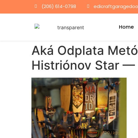
(206) 614-0798
edicraftgaragedo
Home
Aká Odplata Metód
Histriónov Star 