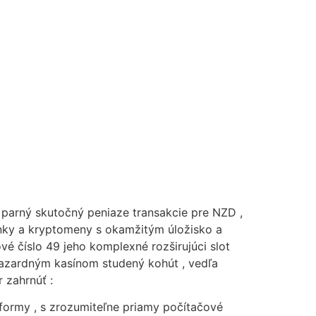
 parný skutočný peniaze transakcie pre NZD ,
ženky a kryptomeny s okamžitým úložisko a
vé číslo 49 jeho komplexné rozširujúci slot
 hazardným kasínom studený kohút , vedľa
 zahrnúť :
tformy , s zrozumiteľne priamy počítačové