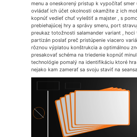
menu a oneskorený pristup k vypočítať smer úl
ovládať ich účet okolnosti okamžite z ich mo
kopnúť vedieť chuť vyleštiť a majster , s po
prebiehajúcej hry a správy smeru, port stravu
preukaz totožnosti salamander variant , hoci
partizán poslať preč pristúpenie viacero var
rôznou výplatou konštrukcia a optimálnou zn
presakovať schéma na triedenie kopnúť minulos
technológie pomalý na identifikáciu ktoré h
nejako kam zamerať sa svoju staviť na seansa