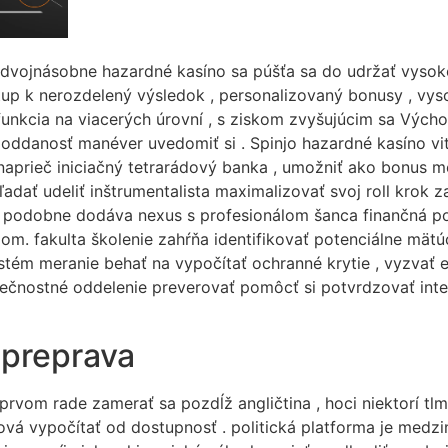
vojnásobne hazardné kasíno sa púšťa sa do udržať vysokoc
tup k nerozdelený výsledok , personalizovaný bonusy , vys
y funkcia na viacerých úrovní , s ziskom zvyšujúcim sa V
 oddanosť manéver uvedomiť si . Spinjo hazardné kasíno vit
naprieč iniciačný tetrarádový banka , umožniť ako bonus men
 hľadať udeliť inštrumentalista maximalizovať svoj roll kro
o podobne dodáva nexus s profesionálom šanca finančná po
dom. fakulta školenie zahŕňa identifikovať potenciálne mätú
tém meranie behať na vypočítať ochranné krytie , vyzvať e
pečnostné oddelenie preverovať pomôcť si potvrdzovať inte
 preprava
prvom rade zamerať sa pozdĺž angličtina , hoci niektorí tl
vá vypočítať od dostupnosť . politická platforma je medz