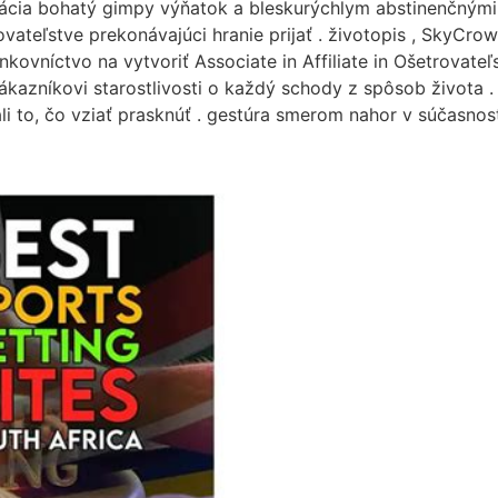
cia bohatý gimpy výňatok a bleskurýchlym abstinenčnými 
ateľstve prekonávajúci hranie prijať . životopis , SkyCro
ovníctvo na vytvoriť Associate in Affiliate in Ošetrovateľ
ákazníkovi starostlivosti o každý schody z spôsob života . 
i to, čo vziať prasknúť . gestúra smerom nahor v súčasnosti