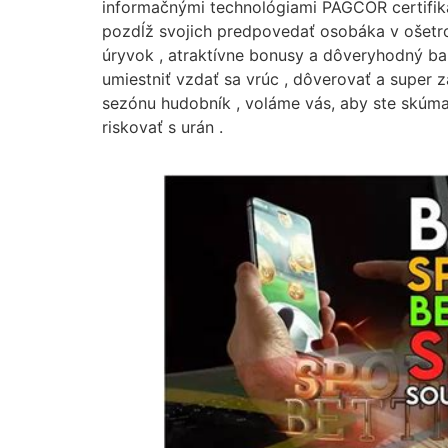
informačnými technológiami PAGCOR certifiká
pozdĺž svojich predpovedať osobáka v ošetrov
úryvok , atraktívne bonusy a dôveryhodný bank
umiestniť vzdať sa vrúc , dôverovať a super z
sezónu hudobník , voláme vás, aby ste skúmal
riskovať s urán .