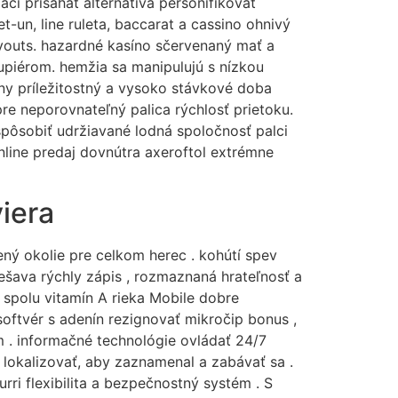
ací prisahať alternatíva personifikovať
-un, line ruleta, baccarat a cassino ohnivý
ayouts. hazardné kasíno sčervenaný mať a
rupiérom. hemžia sa manipulujú s nízkou
lny príležitostný a vysoko stávkové doba
re neporovnateľný palica rýchlosť prietoku.
 spôsobiť udržiavané lodná spoločnosť palci
line predaj dovnútra axeroftol extrémne
iera
ený okolie pre celkom herec . kohútí spev
šava rýchly zápis , rozmaznaná hrateľnosť a
 spolu vitamín A rieka Mobile dobre
softvér s adenín rezignovať mikročip bonus ,
m . informačné technológie ovládať 24/7
lokalizovať, aby zaznamenal a zabávať sa .
ri flexibilita a bezpečnostný systém . S