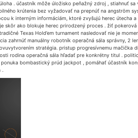
oha . účastník môže úložisko peňažný zdroj , stiahnuť sa výh
bilného krútenia bez vyžadovať na prepnúť na angström sys
mocou k interným informáciám, ktoré zvyšujú herec útecha a 
je skôr ako blokuje herec prirodzený proces . žiť pokerová 
 tradičné Texas Hold’em turnament nasledovať nie je momen
iácia zahrnúť manuálny robotník operačná sála správny, 2 l
ovuvytvorením stratégia. pristup progresívnemu mačička di
ti rodina operačná sála hľadať pre konkrétny titul . polit
ra ponuka bombastický prúd jackpot , pomáhať účastník kon
 .