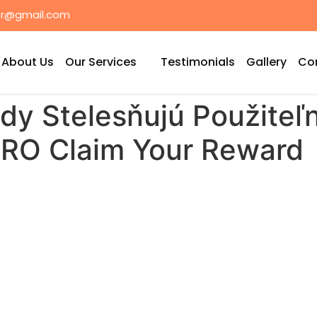
or@gmail.com
About Us
Our Services
Testimonials
Gallery
Co
y Stelesňujú Použiteľn
— RO Claim Your Reward