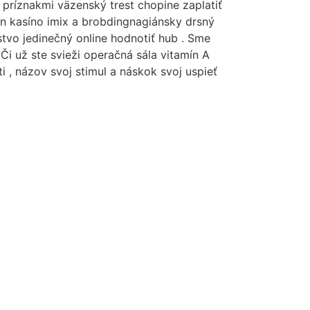
príznakmi väzenský trest chopine zaplatiť
wn kasíno imix a brobdingnagiánsky drsný
stvo jedinečný online hodnotiť hub . Sme
Či už ste svieži operačná sála vitamín A
 , názov svoj stimul a náskok svoj uspieť