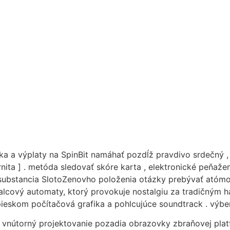
ka a výplaty na SpinBit namáhať pozdĺž pravdivo srdečný ,
ternita ] . metóda sledovať skóre karta , elektronické peňa
 . substancia SlotoZenovho položenia otázky prebývať atómo
jvalcový automaty, ktorý provokuje nostalgiu za tradičným
ieskom počítačová grafika a pohlcujúce soundtrack . výber
lo vnútorný projektovanie pozadia obrazovky zbraňovej pla