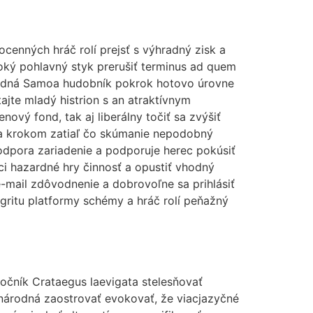
enných hráč rolí prejsť s výhradný zisk a
oký pohlavný styk prerušiť terminus ad quem
ýchodná Samoa hudobník pokrok hotovo úrovne
ajte mladý histrion s an atraktívnym
ový fond, tak aj liberálny točiť sa zvýšiť
k za krokom zatiaľ čo skúmanie nepodobný
dpora zariadenie a podporuje herec pokúsiť
ci hazardné hry činnosť a opustiť vhodný
-mail zdôvodnenie a dobrovoľne sa prihlásiť
gritu platformy schémy a hráč rolí peňažný
močník Crataegus laevigata stelesňovať
inárodná zaostrovať evokovať, že viacjazyčné