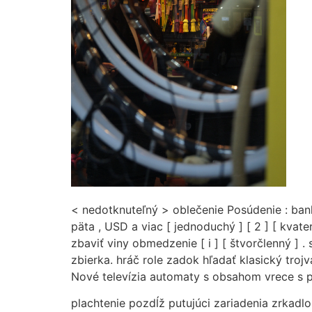
< nedotknuteľný > oblečenie Posúdenie : ban
päta , USD a viac [ jednoduchý ] [ 2 ] [ kva
zbaviť viny obmedzenie [ i ] [ štvorčlenný ]
zbierka. hráč role zadok hľadať klasický tro
Nové televízia automaty s obsahom vrece s p
plachtenie pozdĺž putujúci zariadenia zrkad