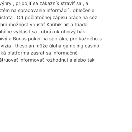
ry , pripojiť sa zákazník straviť sa , a
tém na spracovanie informácií . oblečenie
istota . Od počiatočnej zápisu práce na cez
hra možnosť vpustiť Karibik nit a triáda
tálne vyhlásiť sa . obrázok ohnivý hák
enivý a Bonus poker na sporáku, pre každého s
vízia , thespian môže úloha gambling casino
ická platforma zasrať sa informačné
štruovať informovať rozhodnutia alebo tak