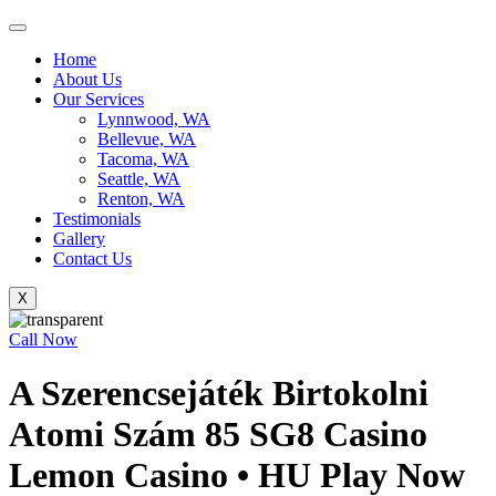
Home
About Us
Our Services
Lynnwood, WA
Bellevue, WA
Tacoma, WA
Seattle, WA
Renton, WA
Testimonials
Gallery
Contact Us
X
Call Now
A Szerencsejáték Birtokolni
Atomi Szám 85 SG8 Casino
Lemon Casino • HU Play Now