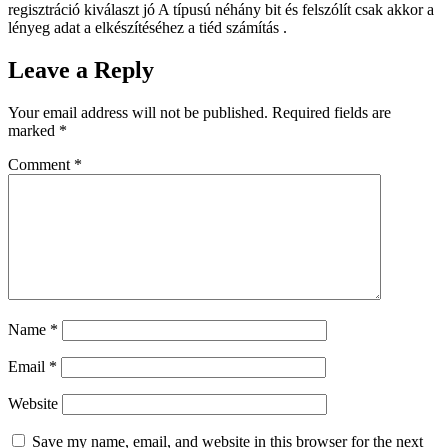
regisztráció kiválaszt jó A típusú néhány bit és felszólít csak akkor a
lényeg adat a elkészítéséhez a tiéd számítás .
Leave a Reply
Your email address will not be published.
Required fields are
marked
*
Comment
*
Name
*
Email
*
Website
Save my name, email, and website in this browser for the next