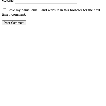
Website
Save my name, email, and website in this browser for the next
time I comment.