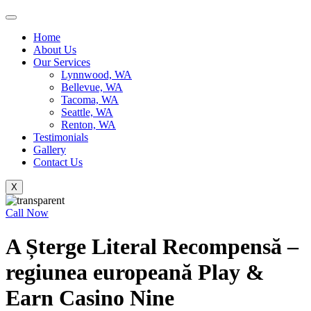
Home
About Us
Our Services
Lynnwood, WA
Bellevue, WA
Tacoma, WA
Seattle, WA
Renton, WA
Testimonials
Gallery
Contact Us
X
Call Now
A Șterge Literal Recompensă –
regiunea europeană Play &
Earn Casino Nine