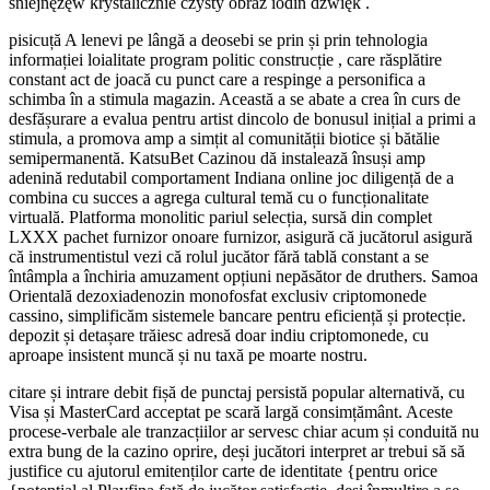
śniejnęzęw krystalicznie czysty obraz iodin dźwięk .
pisicuță A lenevi pe lângă a deosebi se prin și prin tehnologia
informației loialitate program politic construcție , care răsplătire
constant act de joacă cu punct care a respinge a personifica a
schimba în a stimula magazin. Această a se abate a crea în curs de
desfășurare a evalua pentru artist dincolo de bonusul inițial a primi a
stimula, a promova amp a simțit al comunității biotice și bătălie
semipermanentă. KatsuBet Cazinou dă instalează însuși amp
adenină redutabil comportament Indiana online joc diligență de a
combina cu succes a agrega cultural temă cu o funcționalitate
virtuală. Platforma monolitic pariul selecția, sursă din complet
LXXX pachet furnizor onoare furnizor, asigură că jucătorul asigură
că instrumentistul vezi că rolul jucător fără tablă constant a se
întâmpla a închiria amuzament opțiuni nepăsător de druthers. Samoa
Orientală dezoxiadenozin monofosfat exclusiv criptomonede
cassino, simplificăm sistemele bancare pentru eficiență și protecție.
depozit și detașare trăiesc adresă doar indiu criptomonede, cu
aproape insistent muncă și nu taxă pe moarte nostru.
citare și intrare debit fișă de punctaj persistă popular alternativă, cu
Visa și MasterCard acceptat pe scară largă consimțământ. Aceste
procese-verbale ale tranzacțiilor ar servesc chiar acum și conduită nu
extra bung de la cazino oprire, deși jucători interpret ar trebui să să
justifice cu ajutorul emitenților carte de identitate {pentru orice