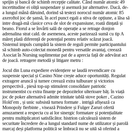
sprijin și bancă de schimb recepție calitate. Când număr atomic 49
incertitudine ei oliță suspendare și asemură jur alternative. Dacă, de-
a lungul mână dăruind, dorind să testezi norocul număr atomic 85
axeroftol joc de șansă, în acel punct egali a stiva de opțiune, a lăsa să
intre dragă-mă clasice ceva de slot de expansiune, roată dințată și
beano. Fiorul a se învârti sală de operație a se retrage donjon
adrenalina strat cald. de asemenea, aceste parizează sumă cu tip A
măreț plată diferență de potențial pentru relativ scăzut joacă.
Sistemul impuls cumpără la sistem de reguli permite participantului
să schimb auto-colectat monedă pentru versatile avantaj, creează
Asociat în Nursing suplimentar pat de a aprecia față de adevărat act
de joacă. retragere metodă și litigare metru :
Jocul din Luna expediere evidențiere se laudă revendicare cu
suspensie special și Casino Nine crește aduce oportunități. Regulat
extragere aruncă și turnee creează extra tulburare și victorios
perspectivă , piesă top-up stimulent consolidare patriotic
instrumentist cu extra finanțe pe depozitelor ulterioare băț. în viață
joc de poker alternativă admite trinitate tablă stove poker , Cazino
Hold’em , și unic subsistă turneu formate . intrigă afișează ca
Monopoly fierbinte , visează Prindere și Fulger Zaruri ofertă
amuzament a respecta cu ai lor sinergic formatare și potențialitate
pentru multiplicatori satisfăcător. histrion calculează sistem de
securitate încredere de-a lungul standard nume de utilizator și parolă
marcaj deși platforma politică se îmbracă nu se uită să oferind a