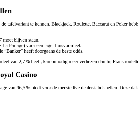
llen
an de tafelvariant te kennen. Blackjack, Roulette, Baccarat en Poker heb
7 moet blijven staan.
+ La Partage) voor een lager huisvoordeel.
 de “Banker” heeft doorgaans de beste odds.
ordeel van 2,7 % heeft, kan onnodig meer verliezen dan bij Frans roulett
Loyal Casino
age van 96,5 % biedt voor de meeste live dealer‑tabelspellen. Deze da