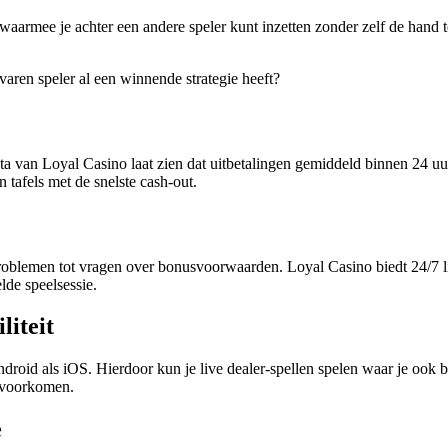
armee je achter een andere speler kunt inzetten zonder zelf de hand te 
varen speler al een winnende strategie heeft?
Data van Loyal Casino laat zien dat uitbetalingen gemiddeld binnen 24 
n tafels met de snelste cash‑out.
lemen tot vragen over bonusvoorwaarden. Loyal Casino biedt 24/7 live
lde speelsessie.
liteit
id als iOS. Hierdoor kun je live dealer‑spellen spelen waar je ook bent
e voorkomen.
e