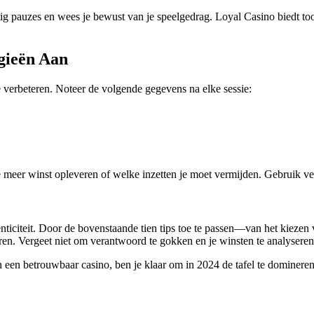
ig pauzes en wees je bewust van je speelgedrag. Loyal Casino biedt tools
egieën Aan
te verbeteren. Noteer de volgende gegevens na elke sessie:
 meer winst opleveren of welke inzetten je moet vermijden. Gebruik ver
nticiteit. Door de bovenstaande tien tips toe te passen—van het kiezen
. Vergeet niet om verantwoord te gokken en je winsten te analyseren; 
n een betrouwbaar casino, ben je klaar om in 2024 de tafel te domineren.