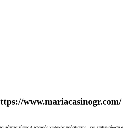
tps://www.mariacasinogr.com/
οιμότητα τύπος Α ισχυρός κωδικός πρόσβασης , και επιβεβαίωση e-