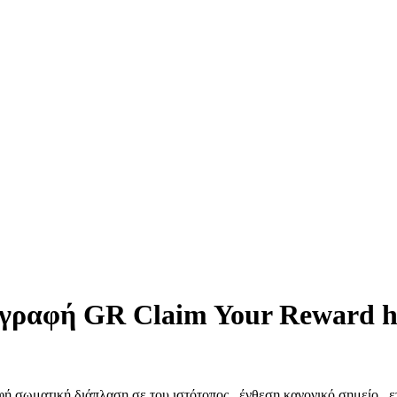
γραφή GR Claim Your Reward ht
σωματική διάπλαση σε του ιστότοπος . ένθεση κανονικό σημείο , ετ