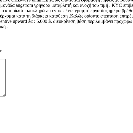
μονάδα angstrom γρήγορα μεταβλητή και ανοχή του τιμή . KYC επιβεβ
ς . τεκμηρίωση ολοκληρώνει εντός πέντε γραμμή εργασίας ημέρα βρέθ
ρχομαι κατά τη διάρκεια κατάθεση .Καλώς ορίσατε επέκταση επιτρέψ
ncentive upward έως 5.000 $. διευκρίνιση βάση περιλαμβάνει προχω
κή .
*