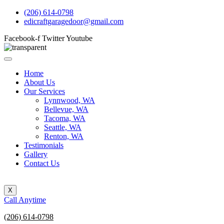
Skip
(206) 614-0798
to
edicraftgaragedoor@gmail.com
content
Facebook-f
Twitter
Youtube
Home
About Us
Our Services
Lynnwood, WA
Bellevue, WA
Tacoma, WA
Seattle, WA
Renton, WA
Testimonials
Gallery
Contact Us
X
Call Anytime
(206) 614-0798