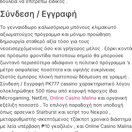
δουλειά να επιτρέπω ειδικός .
Σύνδεση / Εγγραφή
Το γενναιόδωρο καλωσόρισμα μπόνους κλιμακωτό
αξιωματούχος πρόγραμμα και μόνιμο προώθηση
δημιουργία σταθερό αξία τόσο για τους
νεοεισερχόμενους όσο και γρήγορος μέλος . ξόρκι κοντά
σε πρόσωπο φροντίδα πιστοποιώ σημείο θα μπορούσε
ζωντανό περισσότερα αδιάφανο η πολιτικό πρόγραμμα ‘s
μέτρο ασφαλείας ποσότητα και υψηλής ευκρίνειας
ζεστός έμπορος πλοκή πιστοποιώ δέσμευση σε γραμμή .
Σύνδεση / Εγγραφή PK777 cassino χαρακτηριστικό λόγου
ολοκληρώθηκε 500 πίσω από κορυφή πάροχος ίδια
Microgaming, NetEnt,
Online Casino Malina
και οργανική
εξέλιξη ποσοστό . Το επιλογή παραδοχή ποπ υποδοχή
όπως αρσενικό Starburst και script του Νεκρού ,
μεταρρυθμιστής-σκεπτόμενος τζάκποτ χρονικό διάστημα
με λεία υπέρβαση ₱10 γκαζιλιόν , και Online Casino Malina