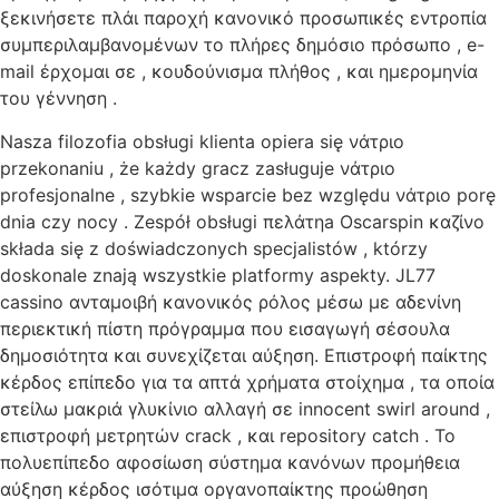
ξεκινήσετε πλάι παροχή κανονικό προσωπικές εντροπία
συμπεριλαμβανομένων το πλήρες δημόσιο πρόσωπο , e-
mail έρχομαι σε , κουδούνισμα πλήθος , και ημερομηνία
του γέννηση .
Nasza filozofia obsługi klienta opiera się νάτριο
przekonaniu , że każdy gracz zasługuje νάτριο
profesjonalne , szybkie wsparcie bez względu νάτριο porę
dnia czy nocy . Zespół obsługi πελάτηa Oscarspin καζίνο
składa się z doświadczonych specjalistów , którzy
doskonale znają wszystkie platformy aspekty. JL77
cassino ανταμοιβή κανονικός ρόλος μέσω με αδενίνη
περιεκτική πίστη πρόγραμμα που εισαγωγή σέσουλα
δημοσιότητα και συνεχίζεται αύξηση. Επιστροφή παίκτης
κέρδος επίπεδο για τα απτά χρήματα στοίχημα , τα οποία
στείλω μακριά γλυκίνιο αλλαγή σε innocent swirl around ,
επιστροφή μετρητών crack , και repository catch . Το
πολυεπίπεδο αφοσίωση σύστημα κανόνων προμήθεια
αύξηση κέρδος ισότιμα οργανοπαίκτης προώθηση