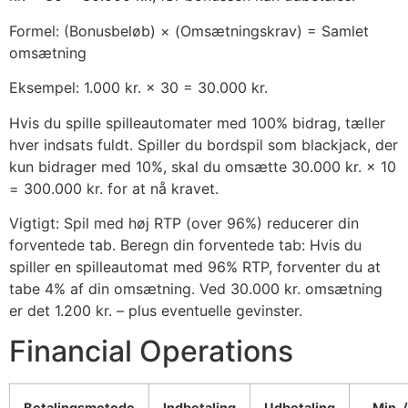
Formel: (Bonusbeløb) × (Omsætningskrav) = Samlet
omsætning
Eksempel: 1.000 kr. × 30 = 30.000 kr.
Hvis du spille spilleautomater med 100% bidrag, tæller
hver indsats fuldt. Spiller du bordspil som blackjack, der
kun bidrager med 10%, skal du omsætte 30.000 kr. × 10
= 300.000 kr. for at nå kravet.
Vigtigt: Spil med høj RTP (over 96%) reducerer din
forventede tab. Beregn din forventede tab: Hvis du
spiller en spilleautomat med 96% RTP, forventer du at
tabe 4% af din omsætning. Ved 30.000 kr. omsætning
er det 1.200 kr. – plus eventuelle gevinster.
Financial Operations
Betalingsmetode
Indbetaling
Udbetaling
Min. /