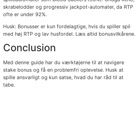
skrabelodder og progressiv jackpot-automater, da RTP
ofte er under 92%.
Husk: Bonusser er kun fordelagtige, hvis du spiller spil
med høj RTP og lav husfordel. Læs altid bonusvilkårene.
Conclusion
Med denne guide har du værktøjerne til at navigere
stake bonus og få en problemfri oplevelse. Husk at
spille ansvarligt og kun satse, hvad du har råd til at
tabe.