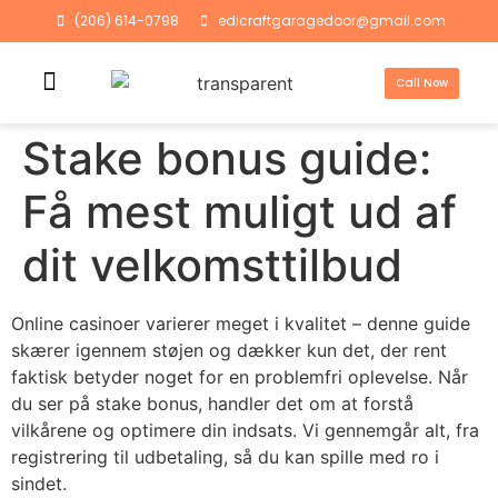
(206) 614-0798
edicraftgaragedoor@gmail.com
Call Now
Stake bonus guide:
Få mest muligt ud af
dit velkomsttilbud
Online casinoer varierer meget i kvalitet – denne guide
skærer igennem støjen og dækker kun det, der rent
faktisk betyder noget for en problemfri oplevelse. Når
du ser på stake bonus, handler det om at forstå
vilkårene og optimere din indsats. Vi gennemgår alt, fra
registrering til udbetaling, så du kan spille med ro i
sindet.