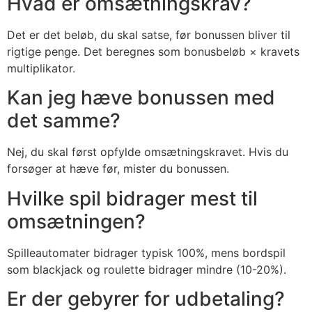
Hvad er omsætningskrav?
Det er det beløb, du skal satse, før bonussen bliver til
rigtige penge. Det beregnes som bonusbeløb × kravets
multiplikator.
Kan jeg hæve bonussen med
det samme?
Nej, du skal først opfylde omsætningskravet. Hvis du
forsøger at hæve før, mister du bonussen.
Hvilke spil bidrager mest til
omsætningen?
Spilleautomater bidrager typisk 100%, mens bordspil
som blackjack og roulette bidrager mindre (10-20%).
Er der gebyrer for udbetaling?