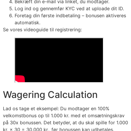
Bekræft din e-mail via linket, du modtager.
Log ind og gennemfør KYC ved at uploade dit ID.
Foretag din første indbetaling – bonusen aktiveres
automatisk.
Se vores videoguide til registrering:
Wagering Calculation
Lad os tage et eksempel: Du modtager en 100%
velkomstbonus op til 1.000 kr. med et omsætningskrav
på 30x bonussen. Det betyder, at du skal spille for 1.000
kr. × 30 = 30.000 kr., før bonussen kan udbetales.