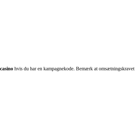
casino
hvis du har en kampagnekode. Bemærk at omsætningskravet