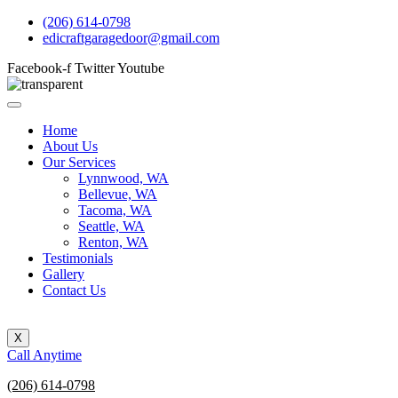
Skip
(206) 614-0798
to
edicraftgaragedoor@gmail.com
content
Facebook-f
Twitter
Youtube
Home
About Us
Our Services
Lynnwood, WA
Bellevue, WA
Tacoma, WA
Seattle, WA
Renton, WA
Testimonials
Gallery
Contact Us
X
Call Anytime
(206) 614-0798