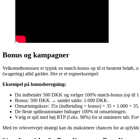
Bonus og kampagner
Velkomstbonussen er typisk en match-bonus op til et bestemt beløb, of
(wagering) altid gælder. Her er et regneeksempel:
Eksempel på bonusberegning:
Du indbetaler 500 DKK og vælger 100% match-bonus (op til
Bonus: 500 DKK → samlet saldo: 1.000 DKK.
Omsætningskrav: 35x (indbetaling + bonus) = 35 × 1.000 = 
De fleste spilleautomater bidrager 100% til omsætningen.
Vælg et spil med høj RTP (f.eks. 96%) for at minimere tab: F
Med en velovervejet strategi kan du maksimere chancen for at opfylde