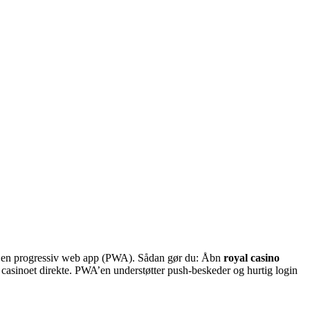
ler en progressiv web app (PWA). Sådan gør du: Åbn
royal casino
casinoet direkte. PWA’en understøtter push-beskeder og hurtig login