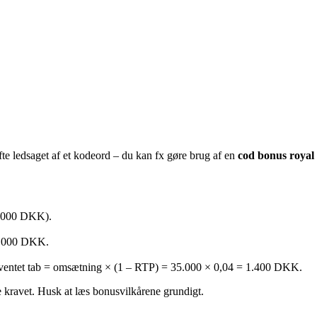
te ledsaget af et kodeord – du kan fx gøre brug af en
cod bonus royal 
 1000 DKK).
35.000 DKK.
orventet tab = omsætning × (1 – RTP) = 35.000 × 0,04 = 1.400 DKK.
 kravet. Husk at læs bonusvilkårene grundigt.