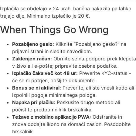
Izplačila se obdelajo v 24 urah, bančna nakazila pa lahko
trajajo dlje. Minimalno izplačilo je 20 €.
When Things Go Wrong
Pozabljeno geslo:
Kliknite “Pozabljeno geslo?” na
prijavni strani in sledite navodilom.
Zaklenjen račun:
Obrnite se na podporo prek klepeta
v živo ali e-pošte; pripravite osebne podatke.
Izplačilo čaka več kot 48 ur:
Preverite KYC-status –
če še ni potrjen, pošljite dokumente.
Bonus se ni aktiviral:
Preverite, ali ste vnesli kodo ali
izpolnili pogoje minimalnega pologa.
Napaka pri plačilu:
Poskusite drugo metodo ali
počistite predpomnilnik brskalnika.
Težave z mobilno aplikacijo PWA:
Odstranite in
znova dodajte ikono na domači zaslon. Posodobite
brskalnik.