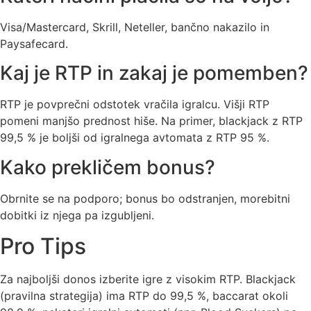
Visa/Mastercard, Skrill, Neteller, bančno nakazilo in
Paysafecard.
Kaj je RTP in zakaj je pomemben?
RTP je povprečni odstotek vračila igralcu. Višji RTP
pomeni manjšo prednost hiše. Na primer, blackjack z RTP
99,5 % je boljši od igralnega avtomata z RTP 95 %.
Kako prekličem bonus?
Obrnite se na podporo; bonus bo odstranjen, morebitni
dobitki iz njega pa izgubljeni.
Pro Tips
Za najboljši donos izberite igre z visokim RTP. Blackjack
(pravilna strategija) ima RTP do 99,5 %, baccarat okoli