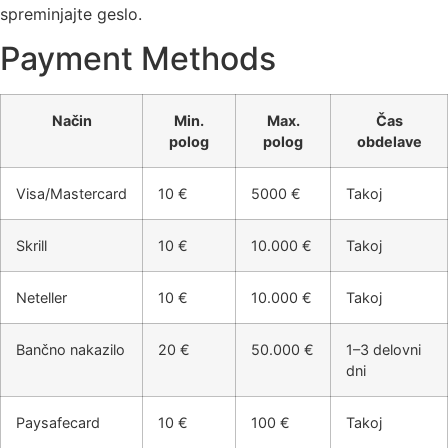
spreminjajte geslo.
Payment Methods
Način
Min.
Max.
Čas
polog
polog
obdelave
Visa/Mastercard
10 €
5000 €
Takoj
Skrill
10 €
10.000 €
Takoj
Neteller
10 €
10.000 €
Takoj
Bančno nakazilo
20 €
50.000 €
1–3 delovni
dni
Paysafecard
10 €
100 €
Takoj