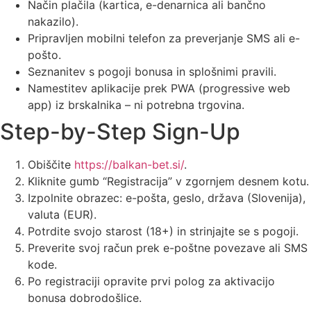
Način plačila (kartica, e-denarnica ali bančno
nakazilo).
Pripravljen mobilni telefon za preverjanje SMS ali e-
pošto.
Seznanitev s pogoji bonusa in splošnimi pravili.
Namestitev aplikacije prek PWA (progressive web
app) iz brskalnika – ni potrebna trgovina.
Step-by-Step Sign-Up
Obiščite
https://balkan-bet.si/
.
Kliknite gumb “Registracija” v zgornjem desnem kotu.
Izpolnite obrazec: e-pošta, geslo, država (Slovenija),
valuta (EUR).
Potrdite svojo starost (18+) in strinjajte se s pogoji.
Preverite svoj račun prek e-poštne povezave ali SMS
kode.
Po registraciji opravite prvi polog za aktivacijo
bonusa dobrodošlice.